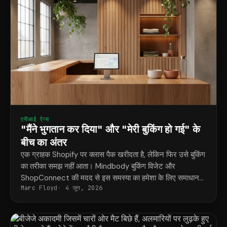
एपीआई ऐप्स
"मैंने भुगतान कर दिया" और "मेरी बुकिंग हो गई" के
बीच का अंतर
एक ग्राहक Shopify पर क्लास पैक खरीदता है, लेकिन फिर उसे बुकिंग
का तरीका समझ नहीं आता। Mindbody बुकिंग विजेट और
ShopConnect की मदद से इस समस्या का हमेशा के लिए समाधान
Marc Floyd
4 जून, 2026
मिल जाता है।