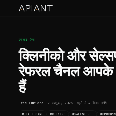
एपीआई ऐप्स
क्लिनीको और सेल्सफो
रेफरल चैनल आपके 
हैं
Fred Lumiere
7 अक्टूबर, 2025
पढ़ने में 4 मिनट लगेंगे
#HEALTHCARE
#CLINIKO
#SALESFORCE
#CRMCONN