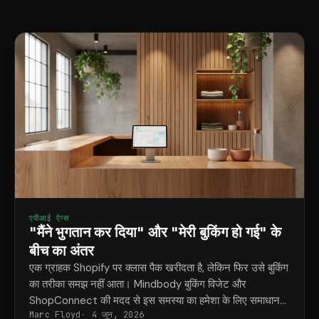
एपीआई ऐप्स
"मैंने भुगतान कर दिया" और "मेरी बुकिंग हो गई" के
बीच का अंतर
एक ग्राहक Shopify पर क्लास पैक खरीदता है, लेकिन फिर उसे बुकिंग
का तरीका समझ नहीं आता। Mindbody बुकिंग विजेट और
ShopConnect की मदद से इस समस्या का हमेशा के लिए समाधान
Marc Floyd
4 जून, 2026
मिल जाता है।