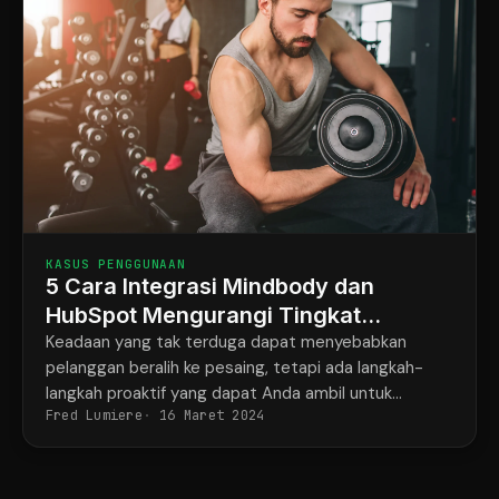
KASUS PENGGUNAAN
5 Cara Integrasi Mindbody dan
HubSpot Mengurangi Tingkat
Kehilangan Pelanggan
Keadaan yang tak terduga dapat menyebabkan
pelanggan beralih ke pesaing, tetapi ada langkah-
langkah proaktif yang dapat Anda ambil untuk
Fred Lumiere
16 Maret 2024
mencegahnya. Dengan mengintegrasikan Mindbody
dan HubSpot, Anda dapat secara efektif mengurangi
tingkat pelanggan beralih dan menjaga keterlibatan
serta loyalitas pelanggan Anda.