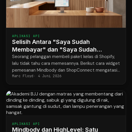
APLIKASI API
Selisih Antara "Saya Sudah
Membayar" dan "Saya Sudah
Dipesan"
Seorang pelanggan membeli paket kelas di Shopify,
lalu tidak tahu cara memesannya. Berikut cara widget
pemesanan Mindbody dan ShopConnect mengatasi
Marc Floyd
4 Juni 2026
masalah tersebut untuk selamanya.
APLIKASI API
Mindbody dan HighLevel: Satu