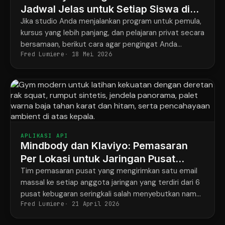
Jadwal Jelas untuk Setiap Siswa di
Semua Program
Jika studio Anda menjalankan program untuk pemula,
kursus yang lebih panjang, dan pelajaran privat secara
bersamaan, berikut cara agar pengingat Anda
Fred Lumiere
18 Mei 2026
akhirnya sesuai dengan apa yang sebenarnya telah
dipesan oleh setiap siswa.
APLIKASI API
Mindbody dan Klaviyo: Pemasaran
Per Lokasi untuk Jaringan Pusat
Kebugaran dengan 6 Gym
Tim pemasaran pusat yang mengirimkan satu email
massal ke setiap anggota jaringan yang terdiri dari 6
pusat kebugaran seringkali salah menyebutkan nama
Fred Lumiere
21 April 2026
pelatih dan alamat pusat kebugaran, sekitar
setengah dari waktu.