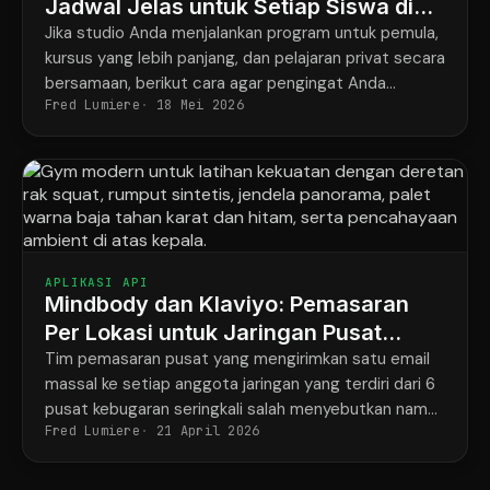
Jadwal Jelas untuk Setiap Siswa di
Semua Program
Jika studio Anda menjalankan program untuk pemula,
kursus yang lebih panjang, dan pelajaran privat secara
bersamaan, berikut cara agar pengingat Anda
Fred Lumiere
18 Mei 2026
akhirnya sesuai dengan apa yang sebenarnya telah
dipesan oleh setiap siswa.
APLIKASI API
Mindbody dan Klaviyo: Pemasaran
Per Lokasi untuk Jaringan Pusat
Kebugaran dengan 6 Gym
Tim pemasaran pusat yang mengirimkan satu email
massal ke setiap anggota jaringan yang terdiri dari 6
pusat kebugaran seringkali salah menyebutkan nama
Fred Lumiere
21 April 2026
pelatih dan alamat pusat kebugaran, sekitar
setengah dari waktu.