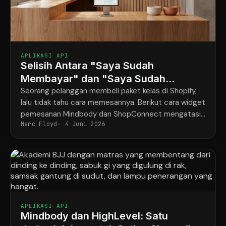
APLIKASI API
Selisih Antara "Saya Sudah
Membayar" dan "Saya Sudah
Dipesan"
Seorang pelanggan membeli paket kelas di Shopify,
lalu tidak tahu cara memesannya. Berikut cara widget
pemesanan Mindbody dan ShopConnect mengatasi
Marc Floyd
4 Juni 2026
masalah tersebut untuk selamanya.
APLIKASI API
Mindbody dan HighLevel: Satu