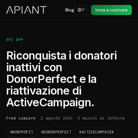
Blog
IT
Inizia a costruire
API APP
Riconquista i donatori
inattivi con
DonorPerfect e la
riattivazione di
ActiveCampaign.
Fred Lumiere
2 agosto 2024
5 minuti di lettura
#NONPROFIT
#DONORPERFECT
#ACTIVECAMPAIGN