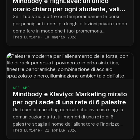
Mindbody e HighLevel: un unico
orario chiaro per ogni studente, valido
per tutti i programmi.
Se il tuo studio offre contemporaneamente corsi
per principianti, corsi più lunghi e lezioni private, ecco
come fare in modo che i tuoi promemoria
Fred Lumiere
18 maggio 2026
corrispondano finalmente alle prenotazioni effettive
di ogni studente.
API APP
Mindbody e Klaviyo: Marketing mirato
per ogni sede di una rete di 6 palestre
Un team di marketing centrale che invia una singola
comunicazione a tutti i membri di una rete di 6
palestre sbaglia il nome dell'allenatore e l'indirizzo
Fred Lumiere
21 aprile 2026
della palestra nella metà dei casi.