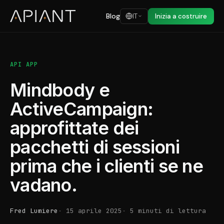
Blog
IT
Inizia a costruire
API APP
Mindbody e
ActiveCampaign:
approfittate dei
pacchetti di sessioni
prima che i clienti se ne
vadano.
Fred Lumiere
15 aprile 2025
5 minuti di lettura