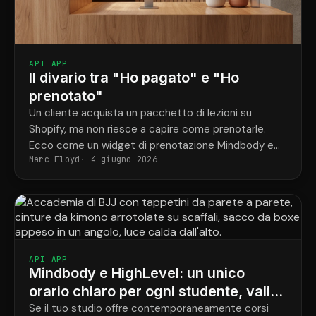
API APP
Il divario tra "Ho pagato" e "Ho
prenotato"
Un cliente acquista un pacchetto di lezioni su
Shopify, ma non riesce a capire come prenotarle.
Ecco come un widget di prenotazione Mindbody e
Marc Floyd
4 giugno 2026
ShopConnect risolvono definitivamente questo
problema.
API APP
Mindbody e HighLevel: un unico
orario chiaro per ogni studente, valido
per tutti i programmi.
Se il tuo studio offre contemporaneamente corsi