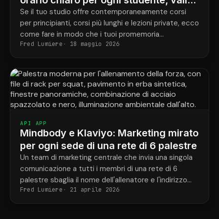
orario chiaro per ogni studente, valido
per tutti i programmi.
Se il tuo studio offre contemporaneamente corsi
per principianti, corsi più lunghi e lezioni private, ecco
come fare in modo che i tuoi promemoria
Fred Lumiere
18 maggio 2026
corrispondano finalmente alle prenotazioni effettive
di ogni studente.
API APP
Mindbody e Klaviyo: Marketing mirato
per ogni sede di una rete di 6 palestre
Un team di marketing centrale che invia una singola
comunicazione a tutti i membri di una rete di 6
palestre sbaglia il nome dell'allenatore e l'indirizzo
Fred Lumiere
21 aprile 2026
della palestra nella metà dei casi.