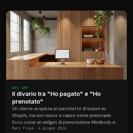
API APP
Il divario tra "Ho pagato" e "Ho
prenotato"
Un cliente acquista un pacchetto di lezioni su
Shopify, ma non riesce a capire come prenotarle.
Ecco come un widget di prenotazione Mindbody e
Marc Floyd
4 giugno 2026
ShopConnect risolvono definitivamente questo