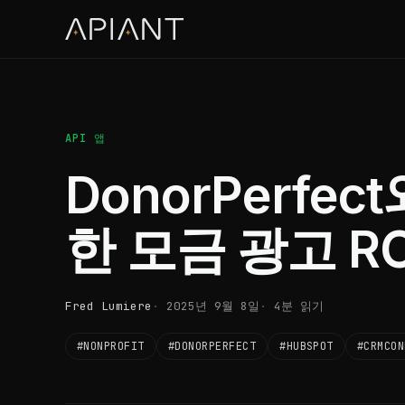
API 앱
DonorPerfec
한 모금 광고 R
Fred Lumiere
2025년 9월 8일
4분 읽기
#NONPROFIT
#DONORPERFECT
#HUBSPOT
#CRMCON