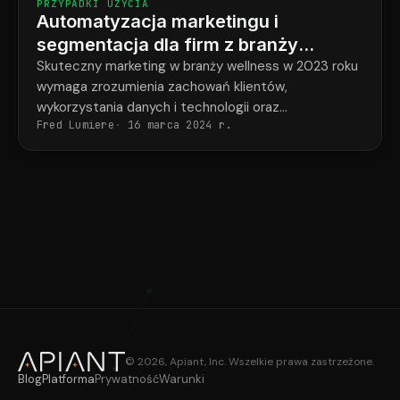
PRZYPADKI UŻYCIA
Automatyzacja marketingu i
segmentacja dla firm z branży
wellness
Skuteczny marketing w branży wellness w 2023 roku
wymaga zrozumienia zachowań klientów,
wykorzystania danych i technologii oraz
Fred Lumiere
16 marca 2024 r.
personalizacji komunikacji poprzez automatyzację i
segmentację. CRMConnect synchronizuje Mindbody
i HubSpot, aby…
© 2026, Apiant, Inc. Wszelkie prawa zastrzeżone.
Blog
Platforma
Prywatność
Warunki