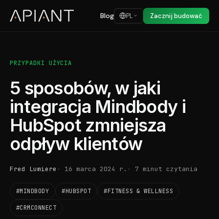
Blog
PL
Zacznij budować
PRZYPADKI UŻYCIA
5 sposobów, w jaki
integracja Mindbody i
HubSpot zmniejsza
odpływ klientów
Fred Lumiere
16 marca 2024 r.
7 minut czytania
#MINDBODY
#HUBSPOT
#FITNESS & WELLNESS
#CRMCONNECT