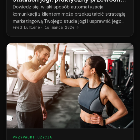
dla właścicieli
Dowiedz się, w jaki sposób automatyzacja
komunikacji z klientem może przekształcić strategię
marketingową Twojego studia jogi i usprawnić jego
Fred Lumiere
16 marca 2024 r.
działanie.
PRZYPADKI UŻYCIA