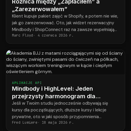
Różnica między „Zapłaciłem” a
„Zarezerwowałem”
Klient kupuje pakiet zajęć w Shopify, a potem nie wie,
jak go zarezerwować. Oto, jak widżet rezerwacyjny
Mindbody i ShopConnect raz na zawsze wypełniają
Marc Floyd
4 czerwca 2026 r.
tę lukę.
APLIKACJE API
Mindbody i HighLevel: Jeden
przejrzysty harmonogram dla
każdego studenta w każdym
Jeśli w Twoim studiu jednocześnie odbywają się
kursy dla początkujących, dłuższe kursy i lekcje
programie
prywatne, oto w jaki sposób przypomnienia
Fred Lumiere
18 maja 2026 r.
ostatecznie odpowiadają temu, co faktycznie
zarezerwował każdy uczeń.