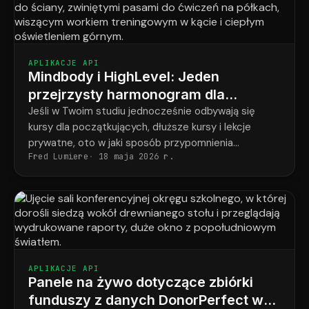
APLIKACJE API
Mindbody i HighLevel: Jeden
przejrzysty harmonogram dla
każdego studenta w każdym
Jeśli w Twoim studiu jednocześnie odbywają się
kursy dla początkujących, dłuższe kursy i lekcje
programie
prywatne, oto w jaki sposób przypomnienia
Fred Lumiere
18 maja 2026 r.
ostatecznie odpowiadają temu, co faktycznie
zarezerwował każdy uczeń.
APLIKACJE API
Panele na żywo dotyczące zbiórki
funduszy z danych DonorPerfect w