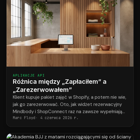
APLIKACJE API
Różnica między „Zapłaciłem” a
„Zarezerwowałem”
Klient kupuje pakiet zajęć w Shopify, a potem nie wie,
jak go zarezerwować. Oto, jak widżet rezerwacyjny
Mindbody i ShopConnect raz na zawsze wypełniają
Marc Floyd
4 czerwca 2026 r.
tę lukę.