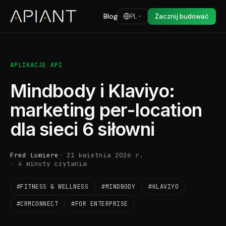
Blog
PL
Zacznij budować
APLIKACJE API
Mindbody i Klaviyo:
marketing per-location
dla sieci 6 siłowni
Fred Lumiere
21 kwietnia 2026 r.
4 minuty czytania
#FITNESS & WELLNESS
#MINDBODY
#KLAVIYO
#CRMCONNECT
#FOR ENTERPRISE