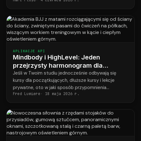
Marc Floyd
4 czerwca 2026 r.
tę lukę.
APLIKACJE API
Mindbody i HighLevel: Jeden
przejrzysty harmonogram dla
każdego studenta w każdym
Jeśli w Twoim studiu jednocześnie odbywają się
kursy dla początkujących, dłuższe kursy i lekcje
programie
prywatne, oto w jaki sposób przypomnienia
Fred Lumiere
18 maja 2026 r.
ostatecznie odpowiadają temu, co faktycznie
zarezerwował każdy uczeń.