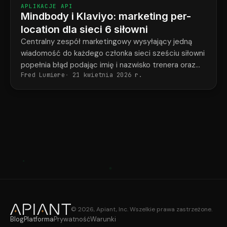
APLIKACJE API
Mindbody i Klaviyo: marketing per-
location dla sieci 6 siłowni
Centralny zespół marketingowy wysyłający jedną
wiadomość do każdego członka sieci sześciu siłowni
popełnia błąd podając imię i nazwisko trenera oraz
Fred Lumiere
21 kwietnia 2026 r.
adres siłowni w połowie przypadków.
© 2026, Apiant, Inc. Wszelkie prawa zastrzeżone.
Blog
Platforma
Prywatność
Warunki