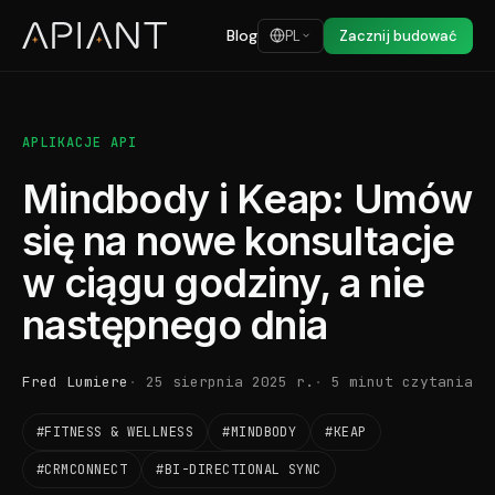
Blog
PL
Zacznij budować
APLIKACJE API
Mindbody i Keap: Umów
się na nowe konsultacje
w ciągu godziny, a nie
następnego dnia
Fred Lumiere
25 sierpnia 2025 r.
5 minut czytania
#FITNESS & WELLNESS
#MINDBODY
#KEAP
#CRMCONNECT
#BI-DIRECTIONAL SYNC