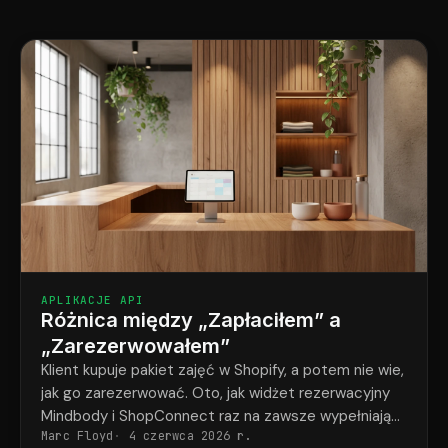
APLIKACJE API
Różnica między „Zapłaciłem” a
„Zarezerwowałem”
Klient kupuje pakiet zajęć w Shopify, a potem nie wie,
jak go zarezerwować. Oto, jak widżet rezerwacyjny
Mindbody i ShopConnect raz na zawsze wypełniają
Marc Floyd
4 czerwca 2026 r.
tę lukę.