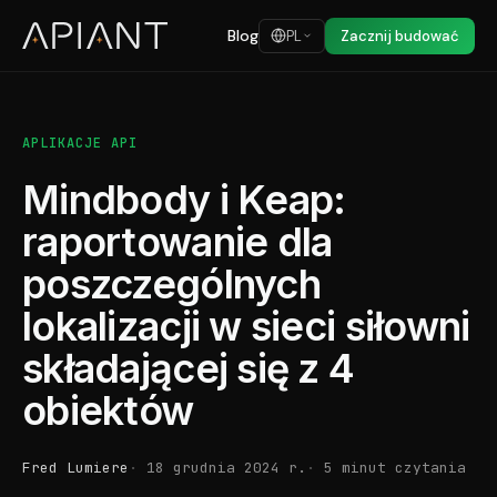
Blog
PL
Zacznij budować
APLIKACJE API
Mindbody i Keap:
raportowanie dla
poszczególnych
lokalizacji w sieci siłowni
składającej się z 4
obiektów
Fred Lumiere
18 grudnia 2024 r.
5 minut czytania