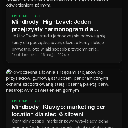
APLIKACJE API
Mindbody i HighLevel: Jeden
przejrzysty harmonogram dla
każdego studenta w każdym
Jeśli w Twoim studiu jednocześnie odbywają się
kursy dla początkujących, dłuższe kursy i lekcje
programie
prywatne, oto w jaki sposób przypomnienia
Fred Lumiere
18 maja 2026 r.
ostatecznie odpowiadają temu, co faktycznie
zarezerwował każdy uczeń.
APLIKACJE API
Mindbody i Klaviyo: marketing per-
location dla sieci 6 siłowni
Centralny zespół marketingowy wysyłający jedną
wiadomość do każdego członka sieci sześciu siłowni