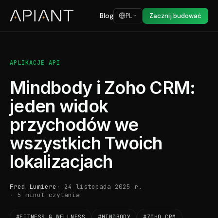
Blog
PL
Zacznij budować
APLIKACJE API
Mindbody i Zoho CRM:
jeden widok
przychodów we
wszystkich Twoich
lokalizacjach
Fred Lumiere
24 listopada 2025 r.
5 minut czytania
#FITNESS & WELLNESS
#MINDBODY
#ZOHO CRM