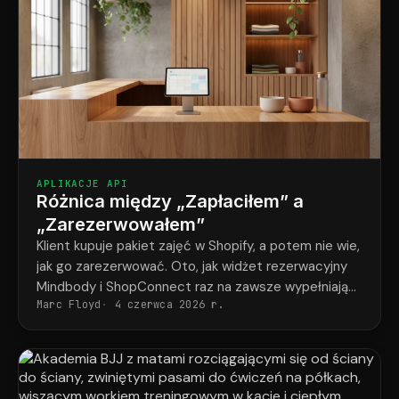
APLIKACJE API
Różnica między „Zapłaciłem” a
„Zarezerwowałem”
Klient kupuje pakiet zajęć w Shopify, a potem nie wie,
jak go zarezerwować. Oto, jak widżet rezerwacyjny
Mindbody i ShopConnect raz na zawsze wypełniają
Marc Floyd
4 czerwca 2026 r.
tę lukę.