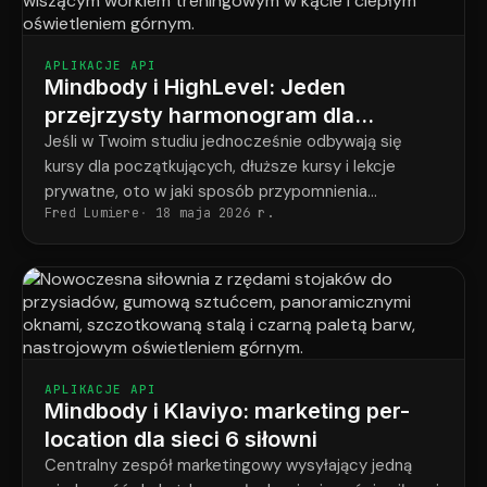
APLIKACJE API
Mindbody i HighLevel: Jeden
przejrzysty harmonogram dla
każdego studenta w każdym
Jeśli w Twoim studiu jednocześnie odbywają się
kursy dla początkujących, dłuższe kursy i lekcje
programie
prywatne, oto w jaki sposób przypomnienia
Fred Lumiere
18 maja 2026 r.
ostatecznie odpowiadają temu, co faktycznie
zarezerwował każdy uczeń.
APLIKACJE API
Mindbody i Klaviyo: marketing per-
location dla sieci 6 siłowni
Centralny zespół marketingowy wysyłający jedną