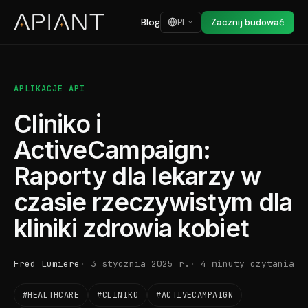
Blog
PL
Zacznij budować
APLIKACJE API
Cliniko i
ActiveCampaign:
Raporty dla lekarzy w
czasie rzeczywistym dla
kliniki zdrowia kobiet
Fred Lumiere
3 stycznia 2025 r.
4 minuty czytania
#HEALTHCARE
#CLINIKO
#ACTIVECAMPAIGN