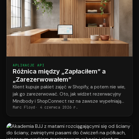
APLIKACJE API
Różnica między „Zapłaciłem” a
„Zarezerwowałem”
Klient kupuje pakiet zajęć w Shopify, a potem nie wie,
jak go zarezerwować. Oto, jak widżet rezerwacyjny
Mindbody i ShopConnect raz na zawsze wypełniają
Marc Floyd
4 czerwca 2026 r.
tę lukę.