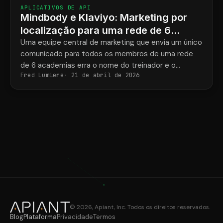
APLICATIVOS DE API
Mindbody e Klaviyo: Marketing por
localização para uma rede de 6
academias de musculação
Uma equipe central de marketing que envia um único
comunicado para todos os membros de uma rede
de 6 academias erra o nome do treinador e o
Fred Lumiere
21 de abril de 2026
endereço da academia metade das vezes.
© 2026, Apiant, Inc. Todos os direitos reservados.
Blog
Plataforma
Privacidade
Termos