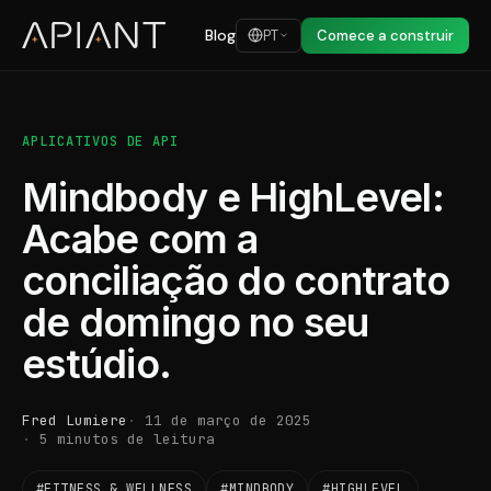
Blog
PT
Comece a construir
APLICATIVOS DE API
Mindbody e HighLevel:
Acabe com a
conciliação do contrato
de domingo no seu
estúdio.
Fred Lumiere
11 de março de 2025
5 minutos de leitura
#FITNESS & WELLNESS
#MINDBODY
#HIGHLEVEL