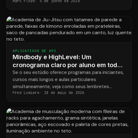
Marc Floyd
4 de junho de 2026
ShopConnect resolvem esse problema de vez.
APLICATIVOS DE API
Mindbody e HighLevel: Um
cronograma claro por aluno em todos
os programas.
Se o seu estúdio oferece programas para iniciantes,
cursos mais longos e aulas particulares
simultaneamente, veja como seus lembretes
Fred Lumiere
18 de maio de 2026
finalmente corresponderão ao que cada aluno
realmente reservou.