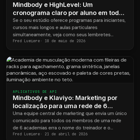
Mindbody e HighLevel: Um
cronograma claro por aluno em todos
os programas.
Se o seu estúdio oferece programas para iniciantes,
cursos mais longos e aulas particulares
simultaneamente, veja como seus lembretes
Fred Lumiere
18 de maio de 2026
finalmente corresponderão ao que cada aluno
realmente reservou.
APLICATIVOS DE API
Mindbody e Klaviyo: Marketing por
localização para uma rede de 6
academias de musculação
Uma equipe central de marketing que envia um único
comunicado para todos os membros de uma rede
de 6 academias erra o nome do treinador e o
Fred Lumiere
21 de abril de 2026
endereço da academia metade das vezes.