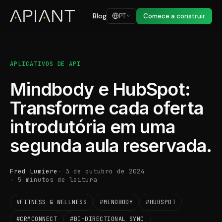
Blog
PT
Comece a construir
APLICATIVOS DE API
Mindbody e HubSpot:
Transforme cada oferta
introdutória em uma
segunda aula reservada.
Fred Lumiere
3 de outubro de 2024
5 minutos de leitura
#FITNESS & WELLNESS
#MINDBODY
#HUBSPOT
#CRMCONNECT
#BI-DIRECTIONAL SYNC