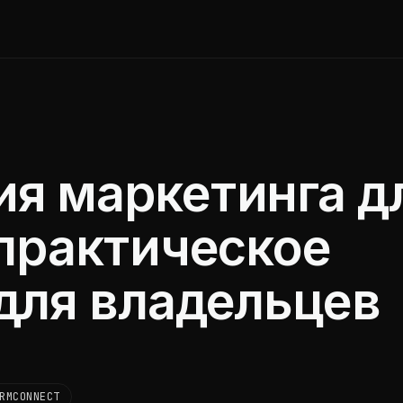
я маркетинга д
 практическое
для владельцев
RMCONNECT