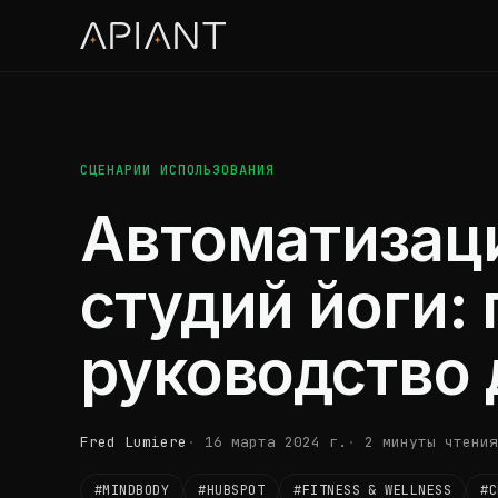
СЦЕНАРИИ ИСПОЛЬЗОВАНИЯ
Автоматизаци
студий йоги:
руководство 
Fred Lumiere
16 марта 2024 г.
2 минуты чтения
#MINDBODY
#HUBSPOT
#FITNESS & WELLNESS
#C