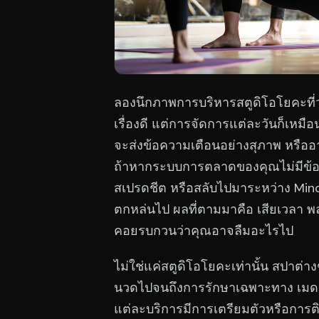
ลองนึกภาพการบริหารสตูดิโอโยคะที่วุ่
เรื่องดี แต่การจัดการแต่ละวันก็เหมื
จะส่งข้อความเตือนอย่างสุภาพ หรืออาจ
ถ้าหากระบบการตลาดของคุณไม่มีข้อม
สเปรดชีต หรือสลับไปมาระหว่าง Min
ตกหล่นไป ผลที่ตามมาคือ เสียเวลา 
คอยรบกวนว่าคุณอาจลืมอะไรไป
ไม่ใช่แค่สตูดิโอโยคะเท่านั้น สปาต่า
นวดไปจนถึงการรักษาเฉพาะทาง เมดสป
แต่ละบริการมีการเตรียมตัวหรือการต