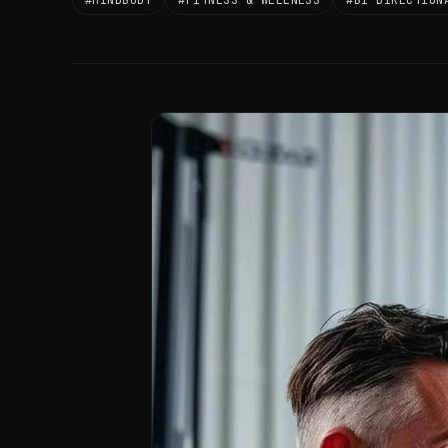
#MINDBODY
#FITNESS & WELLNESS
#BI-DIRECTION