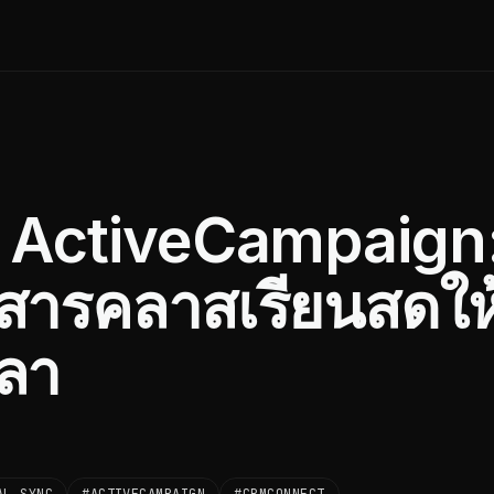
 ActiveCampaign
าวสารคลาสเรียนสดให
วลา