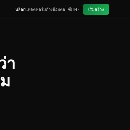
บล็อก
แพลตฟอร์ม
ตัวเชื่อมต่อ
เริ่มสร้าง
TH
่า
ิม