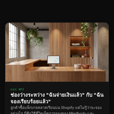
แอป API
ช่องว่างระหว่าง "ฉันจ่ายเงินแล้ว" กับ "ฉัน
จองเรียบร้อยแล้ว"
ลูกค้าซื้อแพ็กเกจคลาสเรียนบน Shopify แต่ไม่รู้ว่าจะจอง
อย่างไร นี่คือวิธีที่วิดเจ็ตการจองของ Mindbody และ