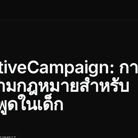
ctiveCampaign: ก
งตามกฎหมายสำหรับ
พูดในเด็ก