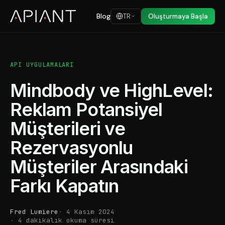
Blog
TR
Oluşturmaya Başla
API UYGULAMALARI
Mindbody ve HighLevel:
Reklam Potansiyel
Müşterileri ve
Rezervasyonlu
Müşteriler Arasındaki
Farkı Kapatın
Fred Lumiere
4 Kasım 2024
4 dakikalık okuma süresi