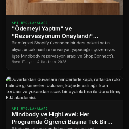
API UYGULAMALARI
"Ödemeyi Yaptım" ve
"Rezervasyonum Onaylandı"
Arasındaki Fark
Bir müşteri Shopify üzerinden bir ders paketi satın
alıyor, ancak nasıl rezervasyon yapacağını çözemiyor.
İşte Mindbody rezervasyon aracı ve ShopConnect'in
Marc Floyd
4 Haziran 2026
bu sorunu nasıl tamamen çözdüğü.
API UYGULAMALARI
Mindbody ve HighLevel: Her
Programda Öğrenci Başına Tek Bir
Stüdyonuzda aynı anda başlangıç seviyesi