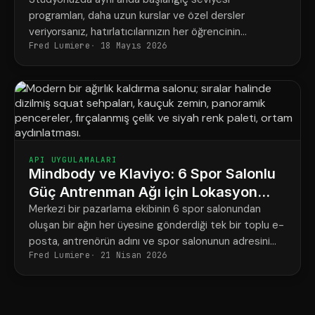
Net Program
programları, daha uzun kurslar ve özel dersler
veriyorsanız, hatırlatıcılarınızın her öğrencinin
Fred Lumiere
18 Mayıs 2026
gerçekten ne için rezervasyon yaptırdığına uygun
şekilde ayarlanması şu şekildedir.
API UYGULAMALARI
Mindbody ve Klaviyo: 6 Spor Salonlu
Güç Antrenman Ağı için Lokasyon
Başına Pazarlama
Merkezi bir pazarlama ekibinin 6 spor salonundan
oluşan bir ağın her üyesine gönderdiği tek bir toplu e-
posta, antrenörün adını ve spor salonunun adresini
Fred Lumiere
21 Nisan 2026
çoğu zaman yanlış yazıyor.