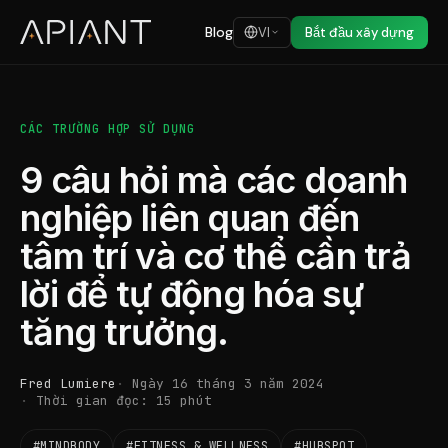
Blog
VI
Bắt đầu xây dựng
CÁC TRƯỜNG HỢP SỬ DỤNG
9 câu hỏi mà các doanh
nghiệp liên quan đến
tâm trí và cơ thể cần trả
lời để tự động hóa sự
tăng trưởng.
Fred Lumiere
Ngày 16 tháng 3 năm 2024
Thời gian đọc: 15 phút
#MINDBODY
#FITNESS & WELLNESS
#HUBSPOT