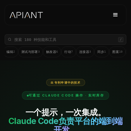
/
编辑
测试与部署
触发器
行动
连接器
同步
图案
4
2
3
6
7
3
1
10
⚖ 专利申请中的技术
可通过 CLAUDE CODE 操作 · 实时库存
一个提示，一次集成。
Claude Code负责平台的端到端
开发。