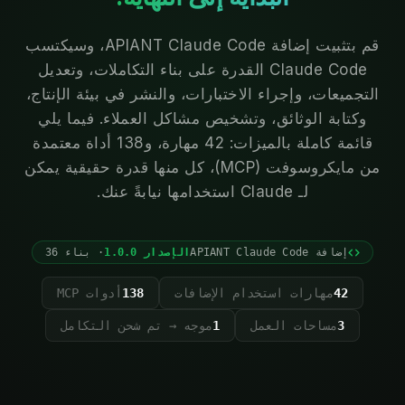
قم بتثبيت إضافة APIANT Claude Code، وسيكتسب
Claude Code القدرة على بناء التكاملات، وتعديل
التجميعات، وإجراء الاختبارات، والنشر في بيئة الإنتاج،
وكتابة الوثائق، وتشخيص مشاكل العملاء. فيما يلي
قائمة كاملة بالميزات: 42 مهارة، و138 أداة معتمدة
من مايكروسوفت (MCP)، كل منها قدرة حقيقية يمكن
لـ Claude استخدامها نيابةً عنك.
إضافة APIANT Claude Code
الإصدار 1.0.0
· بناء 36
42
مهارات استخدام الإضافات
138
أدوات MCP
3
مساحات العمل
1
موجه → تم شحن التكامل