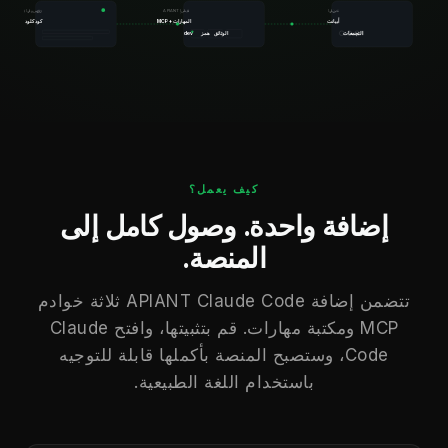
المنصة
إضافة APIANT
المنسق الموسيقي
أبيانت
المهارات + MCP
كود كلود
التجمعات
الوثائق
همز
dev
كيف يعمل؟
إضافة واحدة. وصول كامل إلى
المنصة.
تتضمن إضافة APIANT Claude Code ثلاثة خوادم
MCP ومكتبة مهارات. قم بتثبيتها، وافتح Claude
Code، وستصبح المنصة بأكملها قابلة للتوجيه
باستخدام اللغة الطبيعية.