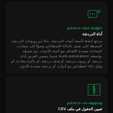
AI
pattern-chat-widget
أداة الدردشة
مرجع أنماط لأتمتة أدوات الدردشة، بدءًا من روبوتات الدردشة
البسيطة التي تعمل بالذكاء الاصطناعي وصولًا إلى مسارات
المحادثة متعددة الأهداف مع أتمتة الأدوات. يتم تحميله
بواسطة /build-automation عندما يتضمن الغرض أداة
دردشة، أو روبوت دردشة، أو هدف دردشة، أو ذاكرة محادثة، أو
وكيل ذكاء اصطناعي مع أدوات، أو دردشة متعددة الأدوار.
pattern-csv-mapping
تعيين الحقول في ملف CSV