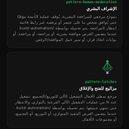
pattern-human-moderation
الإشراف البشري
نموذج مرجعي للمراجعة البشرية، يُوقف عملية الأتمتة مؤقتًا
حتى يُوافق شخص ما على عنصر أو يرفضه عبر رابط قائمة
انتظار المراجعة. يتم تحميله بواسطة /build-automation
عندما يتضمن الغرض موافقة بشرية، أو مراجعة، أو مراجعة، أو
بوابات اتخاذ قرار، أو سير عمل الموافقة/الرفض.
pattern-latches
مزاليج للفتح والإغلاق
مرجع نمطي لأقفال التشغيل الآلي للتوزيع/التجميع، تشغيل
عدد N من عمليات التشغيل الآلي الفرعية بالتوازي، والانتظار
حتى تنتهي جميعها. يتم تحميله بواسطة /build-automation
عندما يتضمن الغرض التنفيذ المتوازي، أو التوزيع، أو التجميع،
أو مجموعات الأقفال.