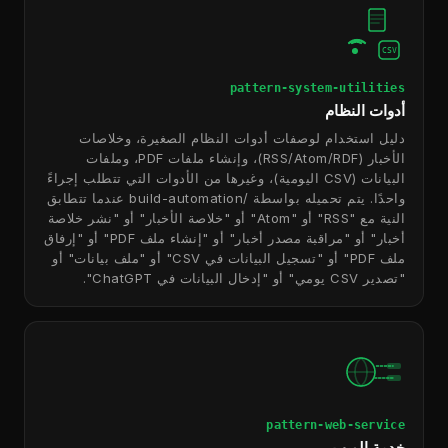
CSV
pattern-system-utilities
أدوات النظام
دليل استخدام لوصفات أدوات النظام الصغيرة، وخلاصات
الأخبار (RSS/Atom/RDF)، وإنشاء ملفات PDF، وملفات
البيانات (CSV اليومية)، وغيرها من الأدوات التي تتطلب إجراءً
واحدًا. يتم تحميله بواسطة /build-automation عندما تتطابق
النية مع "RSS" أو "Atom" أو "خلاصة الأخبار" أو "نشر خلاصة
أخبار" أو "مراقبة مصدر أخبار" أو "إنشاء ملف PDF" أو "إرفاق
ملف PDF" أو "تسجيل البيانات في CSV" أو "ملف بيانات" أو
"تصدير CSV يومي" أو "إدخال البيانات في ChatGPT".
pattern-web-service
خدمة الويب