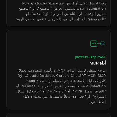
وفقًا لجدول زمني أو مُحفز. يتم تحميله بواسطة /build-
automation عندما يتضمن الغرض "التجميع"، أو "التجميع
بمرور الوقت"، أو "التلخيص اليومي"، أو "الدفعة"، أو
"المجموعة"، أو "إرسال بريد إلكتروني مُلخص لعناصر اليوم".
MCP
AI
pattern-mcp-tool
أداة MCP
مرجع نمطي لأتمتة أدوات MCP، والأتمتة المعروضة لعملاء
MCP (Claude Desktop، Cursor، ChatGPT MCP، إلخ)
كأدوات قابلة للاستدعاء. يتم تحميله بواسطة /build-
automation عندما يتضمن الغرض "العرض لـ Claude"، أو
"العرض لعميل MCP"، أو "أداة MCP"، أو "بروتوكول سياق
النموذج"، أو "جعل هذا قابلاً للاستدعاء من مساعد ذكاء
اصطناعي".