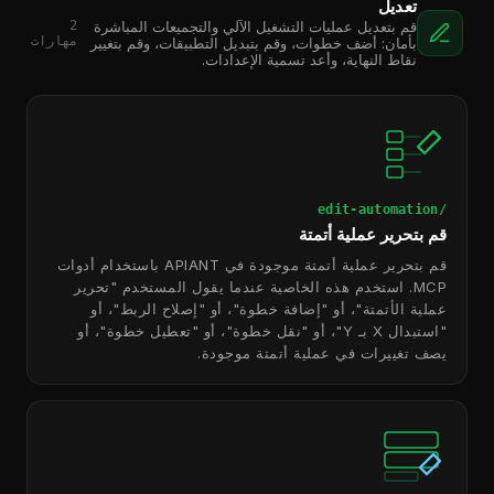
تعديل
2
قم بتعديل عمليات التشغيل الآلي والتجميعات المباشرة
مهارات
بأمان: أضف خطوات، وقم بتبديل التطبيقات، وقم بتغيير
نقاط النهاية، وأعد تسمية الإعدادات.
/edit-automation
قم بتحرير عملية أتمتة
قم بتحرير عملية أتمتة موجودة في APIANT باستخدام أدوات
MCP. استخدم هذه الخاصية عندما يقول المستخدم "تحرير
عملية الأتمتة"، أو "إضافة خطوة"، أو "إصلاح الربط"، أو
"استبدال X بـ Y"، أو "نقل خطوة"، أو "تعطيل خطوة"، أو
يصف تغييرات في عملية أتمتة موجودة.