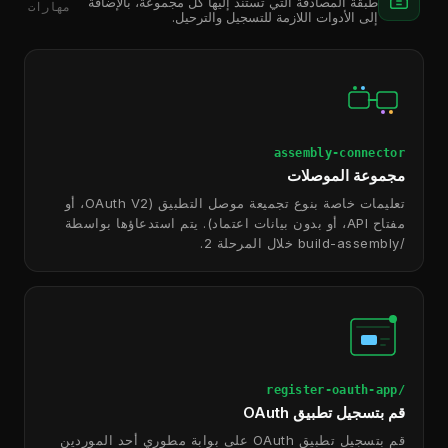
طبقة المصادقة التي تستند إليها كل مجموعة، بالإضافة
مهارات
إلى الأدوات اللازمة للتسجيل والترحيل.
assembly-connector
مجموعة الموصلات
تعليمات خاصة بنوع تجميعة موصل التطبيق (OAuth V2، أو
مفتاح API، أو بدون بيانات اعتماد). يتم استدعاؤها بواسطة
/build-assembly خلال المرحلة 2.
/register-oauth-app
قم بتسجيل تطبيق OAuth
قم بتسجيل تطبيق OAuth على بوابة مطوري أحد الموردين