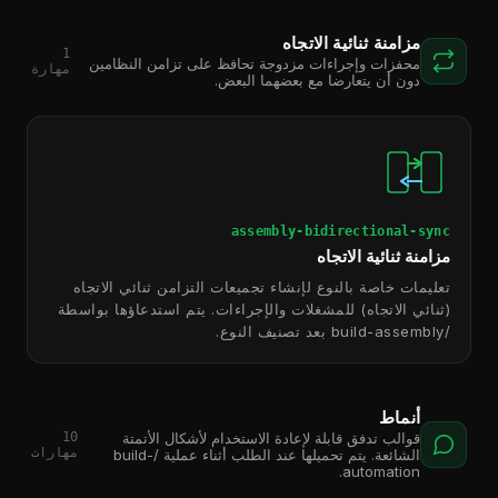
مزامنة ثنائية الاتجاه
1
محفزات وإجراءات مزدوجة تحافظ على تزامن النظامين
مهارة
دون أن يتعارضا مع بعضهما البعض.
assembly-bidirectional-sync
مزامنة ثنائية الاتجاه
تعليمات خاصة بالنوع لإنشاء تجميعات التزامن ثنائي الاتجاه
(ثنائي الاتجاه) للمشغلات والإجراءات. يتم استدعاؤها بواسطة
/build-assembly بعد تصنيف النوع.
أنماط
10
قوالب تدفق قابلة لإعادة الاستخدام لأشكال الأتمتة
مهارات
الشائعة. يتم تحميلها عند الطلب أثناء عملية /build-
automation.