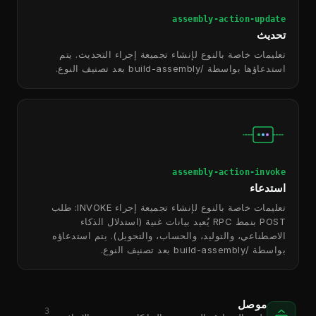
assembly-action-update
تحديث
تعليمات خاصة بالنوع لإنشاء تجميعة إجراء التحديث. يتم
استدعاؤها بواسطة /build-assembly بعد تصنيف النوع.
assembly-action-invoke
استدعاء
تعليمات خاصة بالنوع لإنشاء تجميعة إجراء INVOKE: طلب
POST بنمط RPC يُعيد بيانات غنية (استدلال الذكاء
الاصطناعي، والتوليد، والحساب، والتحويل). يتم استدعاؤه
بواسطة /build-assembly بعد تصنيف النوع.
موصل
3