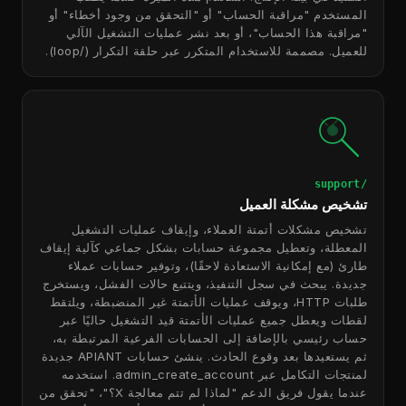
المستخدم "مراقبة الحساب" أو "التحقق من وجود أخطاء" أو
"مراقبة هذا الحساب"، أو بعد نشر عمليات التشغيل الآلي
للعميل. مصممة للاستخدام المتكرر عبر حلقة التكرار (/loop).
/support
تشخيص مشكلة العميل
تشخيص مشكلات أتمتة العملاء، وإيقاف عمليات التشغيل
المعطلة، وتعطيل مجموعة حسابات بشكل جماعي كآلية إيقاف
طارئ (مع إمكانية الاستعادة لاحقًا)، وتوفير حسابات عملاء
جديدة. يبحث في سجل التنفيذ، ويتتبع حالات الفشل، ويستخرج
طلبات HTTP، ويوقف عمليات الأتمتة غير المنضبطة، ويلتقط
لقطات ويعطل جميع عمليات الأتمتة قيد التشغيل حاليًا عبر
حساب رئيسي بالإضافة إلى الحسابات الفرعية المرتبطة به،
ثم يستعيدها بعد وقوع الحادث. ينشئ حسابات APIANT جديدة
لمنتجات التكامل عبر admin_create_account. استخدمه
عندما يقول فريق الدعم "لماذا لم تتم معالجة X؟"، "تحقق من