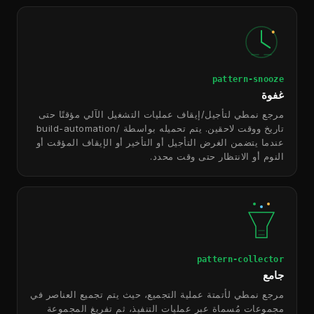
pattern-snooze
غفوة
مرجع نمطي لتأجيل/إيقاف عمليات التشغيل الآلي مؤقتًا حتى
تاريخ ووقت لاحقين. يتم تحميله بواسطة /build-automation
عندما يتضمن الغرض التأجيل أو التأخير أو الإيقاف المؤقت أو
النوم أو الانتظار حتى وقت محدد.
pattern-collector
جامع
مرجع نمطي لأتمتة عملية التجميع، حيث يتم تجميع العناصر في
مجموعات مُسماة عبر عمليات التنفيذ، ثم تفريغ المجموعة