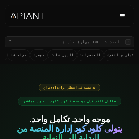
/
لاختبار والنشر
المحفزات
الإجراءات
موصل
مزامنة
أن
1
3
7
6
3
⚖ تقنية في انتظار براءة الاختراع
قابل للتشغيل بواسطة كود كلود · جرد مباشر
موجه واحد. تكامل واحد.
يتولى كلود كود إدارة المنصة من
البداية إلى النهاية.