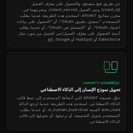
عن طريق فتح متصفح، والحصول على معرّف العميل
(client_id) وسر العميل (client_secret)، وتخزينهما في
مخزن مفاتيح APIANT. استخدم هذه الطريقة عندما يطلب
المستخدم "تسجيل تطبيق OAuth"، أو "الحصول على بيانات
اعتماد OAuth"، أو "التسجيل في OAuth"، أو عندما يطلب
أتمتة الحصول على معرّف العميل/سر العميل من مورد مثل
Salesforce أو HubSpot أو Google، إلخ.
/convert-assembly
تحويل نموذج الإنسان إلى الذكاء الاصطناعي
حوّل تجميعة APIANT التي أنشأها المستخدم إلى نمط قالب
الذكاء الاصطناعي. استخدم هذه الطريقة عندما تُرجع الدالة
asm_load القيمة is_human_built=true، أو عندما يطلب
المستخدم تحويل التجميعة، أو ترحيلها، أو تحويلها إلى قالب
الذكاء الاصطناعي.