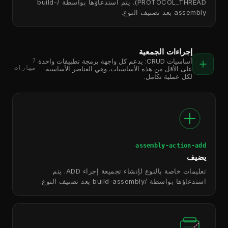
PROTOCOL_THREAD). يتم استدعاؤها بواسطة /build-
assembly بعد تصنيف النوع.
إجراءات الجمعية
7
أساسيات CRUD: يدعم كل واجهة برمجة تطبيقات واحدة
مهارات
على الأقل من هذه الأساسيات. وهي العناصر الأساسية
لكل عملية تكامل.
assembly-action-add
يضيف
تعليمات خاصة بالنوع لإنشاء تجميعة إجراء ADD. يتم
استدعاؤها بواسطة /build-assembly بعد تصنيف النوع.