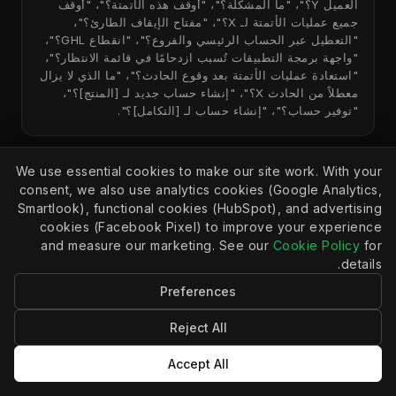
العميل Y؟"، "ما المشكلة؟"، "أوقف هذه الأتمتة؟"، "أوقف
جميع عمليات الأتمتة لـ X؟"، "مفتاح الإيقاف الطارئ؟"،
"التعطيل عبر الحساب الرئيسي والفروع؟"، "انقطاع GHL؟"،
"واجهة برمجة التطبيقات تُسبب ازدحامًا في قائمة الانتظار؟"،
"استعادة عمليات الأتمتة بعد وقوع الحادث؟"، "ما الذي لا يزال
معطلاً من الحادث X؟"، "إنشاء حساب جديد لـ [المنتج]؟"،
"توفير حساب؟"، "إنشاء حساب لـ [التكامل]؟".
We use essential cookies to make our site work. With your
consent, we also use analytics cookies (Google Analytics,
Smartlook), functional cookies (HubSpot), and advertising
cookies (Facebook Pixel) to improve your experience
/alert-handling
and measure our marketing. See our
Cookie Policy
for
اضبط سلوك التنبيه
details.
افحص، واضبط، أو صحّح كيفية تعامل APIANT مع أخطاء
Preferences
التشغيل الآلي، وأهلية إعادة المحاولة، والإيقاف التلقائي لرمز
الخطأ 401، وتحويلات رسائل التنبيه، وقائمة الرفض. استخدم
Reject All
هذه الأداة عندما يقول المستخدم "تعيين التنبيهات"، أو "كتم
التنبيهات"، أو "قاعدة التنبيهات"، أو "التنبيهات المزعجة"، أو
Accept All
"لماذا قالت رسالة الخطأ الخاصة بي..."، أو "التنبيه الخاص بي
لا يعمل"، أو "لماذا لم تتم إعادة محاولة التشغيل الآلي"، أو