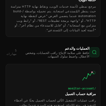
مرجع نمطي لأتمتة خدمات الويب، ونقاط نهاية HTTP متزامنة
حيث ينتظر المُستدعي استجابة. يتم تحميله بواسطة /build-
automation عندما يتضمن الغرض "عرض كنقطة نهاية
HTTP"، أو "واجهة برمجة تطبيقات REST"، أو "رابط ويب
متزامن مع استجابة"، أو "قابل للاستدعاء من نظام آخر"، أو
"أتمتة تُعيد البيانات إلى المُستدعي".
العمليات والدعم
5
حافظ على سلامة الإنتاج: راقب الحسابات، وشخص
مهارات
الأعطال، واضبط سلوك التنبيهات.
/monitor-account
مراقبة حساب العميل
راقب عمليات التشغيل الآلي لحساب العميل بحثًا عن أخطاء
التنفيذ في بيئة الإنتاج. استخدم هذه الميزة عندما يطلب