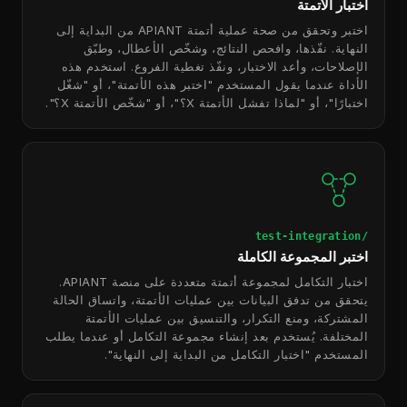
اختبار الأتمتة
اختبر وتحقق من صحة عملية أتمتة APIANT من البداية إلى
النهاية. نفّذها، وافحص النتائج، وشخّص الأعطال، وطبّق
الإصلاحات، وأعد الاختبار، ونفّذ تغطية الفروع. استخدم هذه
الأداة عندما يقول المستخدم "اختبر هذه الأتمتة"، أو "شغّل
اختبارًا"، أو "لماذا تفشل الأتمتة X؟"، أو "شخّص الأتمتة X؟".
/test-integration
اختبر المجموعة الكاملة
اختبار التكامل لمجموعة أتمتة متعددة على منصة APIANT.
يتحقق من تدفق البيانات بين عمليات الأتمتة، واتساق الحالة
المشتركة، ومنع التكرار، والتنسيق بين عمليات الأتمتة
المختلفة. يُستخدم بعد إنشاء مجموعة التكامل أو عندما يطلب
المستخدم "اختبار التكامل من البداية إلى النهاية".