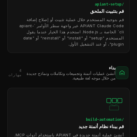
/apiant-setup
قم بتثبيت الملحق
قم بتوجيه المستخدم خلال عملية تثبيت أو إصلاح إضافة
APIANT Claude Code عبر واجهة سطر الأوامر `apiant-
cli` الخاصة بـ Node.js. استخدم هذا الخيار عندما يقول
المستخدم "setup" أو "install" أو "reinstall" أو "date
plugin"، أو عند التشغيل الأول.
بناء
4
أنشئ عمليات أتمتة وتجميعات وتكاملات ونماذج جديدة
مهارات
من خلال موجه لغة طبيعية.
/build-automation
قم ببناء نظام أتمتة جديد
أنشئ عملية أتمتة جديدة في APIANT باستخدام أدوات MCP.