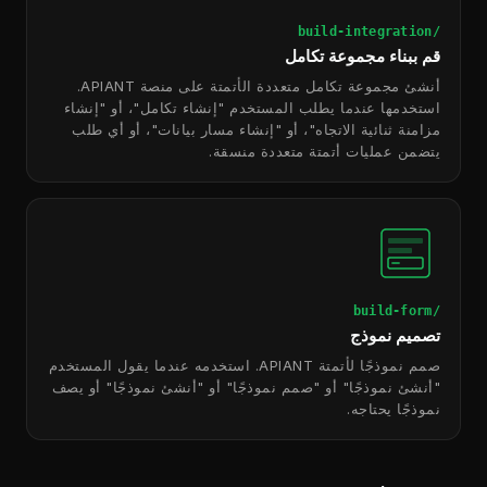
/build-integration
قم ببناء مجموعة تكامل
أنشئ مجموعة تكامل متعددة الأتمتة على منصة APIANT.
استخدمها عندما يطلب المستخدم "إنشاء تكامل"، أو "إنشاء
مزامنة ثنائية الاتجاه"، أو "إنشاء مسار بيانات"، أو أي طلب
يتضمن عمليات أتمتة متعددة منسقة.
/build-form
تصميم نموذج
صمم نموذجًا لأتمتة APIANT. استخدمه عندما يقول المستخدم
"أنشئ نموذجًا" أو "صمم نموذجًا" أو "أنشئ نموذجًا" أو يصف
نموذجًا يحتاجه.