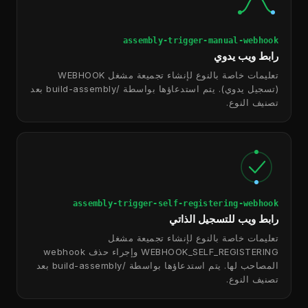
assembly-trigger-manual-webhook
رابط ويب يدوي
تعليمات خاصة بالنوع لإنشاء تجميعة مشغل WEBHOOK
(تسجيل يدوي). يتم استدعاؤها بواسطة /build-assembly بعد
تصنيف النوع.
assembly-trigger-self-registering-webhook
رابط ويب للتسجيل الذاتي
تعليمات خاصة بالنوع لإنشاء تجميعة مشغل
WEBHOOK_SELF_REGISTERING وإجراء حذف webhook
المصاحب لها. يتم استدعاؤها بواسطة /build-assembly بعد
تصنيف النوع.