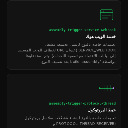
assembly-trigger-service-webhook
خدمة الويب هوك
تعليمات خاصة بالنوع لإنشاء تجميعة مشغل
SERVICE_WEBHOOK (عنوان URL لخطاف الويب المستند
إلى بيانات الاعتماد مع تصفية الأحداث). يتم استدعاؤها
بواسطة /build-assembly بعد تصنيف النوع.
assembly-trigger-protocol-thread
خيط البروتوكول
تعليمات خاصة بالنوع لإنشاء مُشغّلات سلاسل بروتوكول
(PROTOCOL_THREAD_RECEIVER و