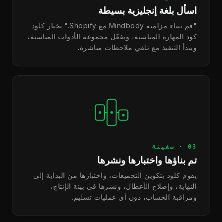
اسأل بلغة إنجليزية بسيطة
"قم ببناء مزامنة Mindbody مع Shopify." يختار كلود
كود المهارة المناسبة، ويفعّل مجموعة الأدوات المناسبة،
ويبدأ التنفيذ مع تلقي ملاحظات مباشرة.
03 · سفينة
تم بناؤها واختبارها ونشرها
يقوم كلود بتكوين التجميعات، واختبارها من البداية إلى
النهاية، وإصلاح الأعطال، ونشرها في بيئة الإنتاج،
ومراقبة الحساب، دون أي عمليات تسليم.