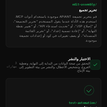
/edit-assembly
تحرير تجميع
قم بتحرير تجميعة APIANT موجودة باستخدام أدوات MCP.
استخدم هذه الأداة عندما يقول المستخدم "تحرير التجميعة"،
أو "إصلاح JSP"، أو "تحديث استدعاء API"، أو "تغيير نقطة
النهاية"، أو "إعادة تسمية إعداد"، أو "تحرير القائمة
المنسدلة"، أو يصف تغييرات في كود أو إعدادات تجميعة
موجودة.
الاختبار والنشر
3
التحقق من صحة البيانات من البداية إلى النهاية، وتغطية
مهارات
الفروع، وتشخيص الأعطال، والنشر من بيئة التطوير إلى
بيئة الإنتاج.
/test-automation