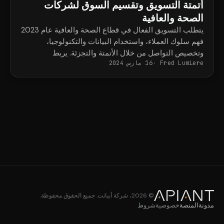
أتمتة التسويق وتقسيم السوق لشركات
الصحة والعافية
يتطلب التسويق الفعال في قطاع الصحة والعافية عام 2023
فهم سلوك العملاء، واستخدام البيانات والتكنولوجيا،
وتخصيص التواصل من خلال الأتمتة والتجزئة. يربط
Fred Lumiere
16 مارس 2024
CRMConnect بين Mindbody وHubSpot لتحقيق ذلك.
© 2026، شركة أبيانت. جميع الحقوق محفوظة.
مدونة
المنصة
خصوصية
شروط