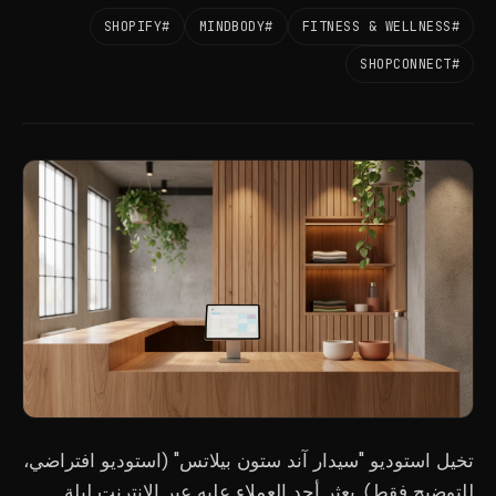
#SHOPIFY
#MINDBODY
#FITNESS & WELLNESS
#SHOPCONNECT
تخيل استوديو "سيدار آند ستون بيلاتس" (استوديو افتراضي،
للتوضيح فقط). يعثر أحد العملاء عليه عبر الإنترنت ليلة