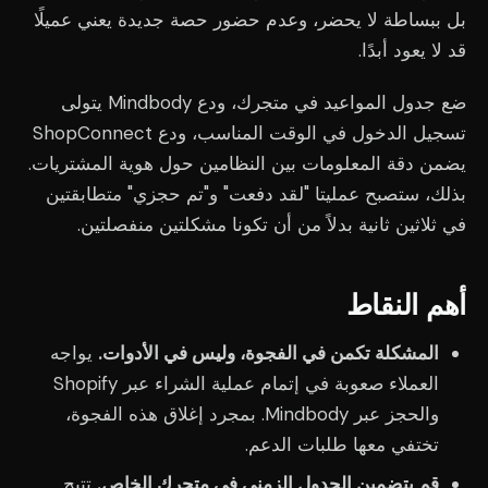
بل ببساطة لا يحضر، وعدم حضور حصة جديدة يعني عميلًا
قد لا يعود أبدًا.
ضع جدول المواعيد في متجرك، ودع Mindbody يتولى
تسجيل الدخول في الوقت المناسب، ودع ShopConnect
يضمن دقة المعلومات بين النظامين حول هوية المشتريات.
بذلك، ستصبح عمليتا "لقد دفعت" و"تم حجزي" متطابقتين
في ثلاثين ثانية بدلاً من أن تكونا مشكلتين منفصلتين.
أهم النقاط
المشكلة تكمن في الفجوة، وليس في الأدوات.
يواجه
العملاء صعوبة في إتمام عملية الشراء عبر Shopify
والحجز عبر Mindbody. بمجرد إغلاق هذه الفجوة،
تختفي معها طلبات الدعم.
قم بتضمين الجدول الزمني في متجرك الخاص.
تتيح