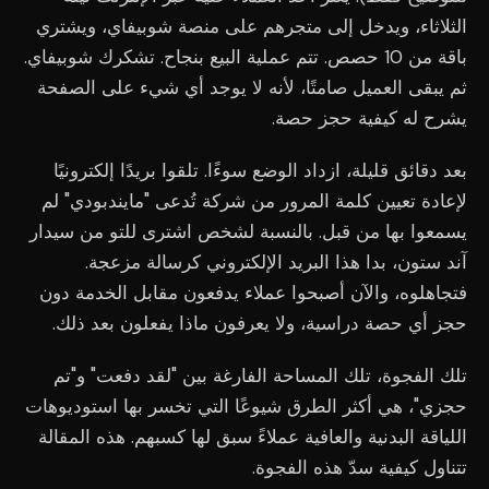
الثلاثاء، ويدخل إلى متجرهم على منصة شوبيفاي، ويشتري
باقة من 10 حصص. تتم عملية البيع بنجاح. تشكرك شوبيفاي.
ثم يبقى العميل صامتًا، لأنه لا يوجد أي شيء على الصفحة
يشرح له كيفية حجز حصة.
بعد دقائق قليلة، ازداد الوضع سوءًا. تلقوا بريدًا إلكترونيًا
لإعادة تعيين كلمة المرور من شركة تُدعى "مايندبودي" لم
يسمعوا بها من قبل. بالنسبة لشخص اشترى للتو من سيدار
آند ستون، بدا هذا البريد الإلكتروني كرسالة مزعجة.
فتجاهلوه، والآن أصبحوا عملاء يدفعون مقابل الخدمة دون
حجز أي حصة دراسية، ولا يعرفون ماذا يفعلون بعد ذلك.
تلك الفجوة، تلك المساحة الفارغة بين "لقد دفعت" و"تم
حجزي"، هي أكثر الطرق شيوعًا التي تخسر بها استوديوهات
اللياقة البدنية والعافية عملاءً سبق لها كسبهم. هذه المقالة
تتناول كيفية سدّ هذه الفجوة.