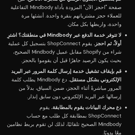
صفحة "احجز الآن" المزودة بأداة Mindbody التفاعلية
للعملاء حجز مشترياتهم بنقرة واحدة. أنشئها مرة
واحدة، واربطها بكل مكان.
لا تتوفر خدمة الدفع عبر Mindbody في منطقتك؟ اشترِ
أولاً، ثم احجز.
يقوم ShopConnect بتسجيل كل عملية
شراء من Shopify مقابل عميل Mindbody الصحيح،
بحيث يكون الرصيد جاهزًا قبل أن يقوموا بالحجز.
قم بإيقاف تشغيل خدمة إرسال كلمة المرور عبر البريد
الإلكتروني بشكل مستقل.
دع Mindbody يطلب كلمة
المرور مباشرةً أثناء الحجز، ضمن السياق، بدلاً من
إرسالها عبر البريد الإلكتروني دون سابق إنذار.
دع محرك البيانات يقوم بالمطابقة.
يقوم
ShopConnect بمطابقة كل طلب مع حساب
Mindbody الصحيح تلقائيًا، لذلك لن تقوم بربط نظامين
معًا يدويًا.