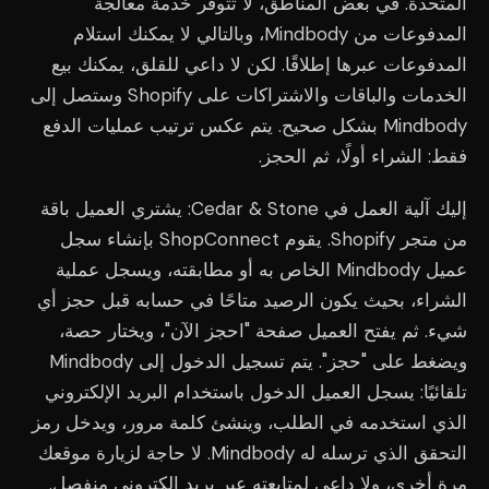
المتحدة. في بعض المناطق، لا تتوفر خدمة معالجة
المدفوعات من Mindbody، وبالتالي لا يمكنك استلام
المدفوعات عبرها إطلاقًا. لكن لا داعي للقلق، يمكنك بيع
الخدمات والباقات والاشتراكات على Shopify وستصل إلى
Mindbody بشكل صحيح. يتم عكس ترتيب عمليات الدفع
فقط: الشراء أولًا، ثم الحجز.
إليك آلية العمل في Cedar & Stone: يشتري العميل باقة
من متجر Shopify. يقوم ShopConnect بإنشاء سجل
عميل Mindbody الخاص به أو مطابقته، ويسجل عملية
الشراء، بحيث يكون الرصيد متاحًا في حسابه قبل حجز أي
شيء. ثم يفتح العميل صفحة "احجز الآن"، ويختار حصة،
ويضغط على "حجز". يتم تسجيل الدخول إلى Mindbody
تلقائيًا: يسجل العميل الدخول باستخدام البريد الإلكتروني
الذي استخدمه في الطلب، وينشئ كلمة مرور، ويدخل رمز
التحقق الذي ترسله له Mindbody. لا حاجة لزيارة موقعك
مرة أخرى، ولا داعي لمتابعته عبر بريد إلكتروني منفصل.