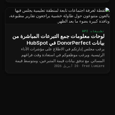
تطبيقات API
لوحات معلومات جمع التبرعات المباشرة من
بيانات DonorPerfect في HubSpot
يرغب مجلس إدارتكم في الاطلاع على مؤشرات الأداء
الرئيسية. ويرغب موظفوكم في استعادة وقت فراغهم
المسائي. مع تدفق بيانات قيمة المتبرعين، ومتوسط قيمة
Fred Lumiere
20 أبريل 2026
التبرعات، وأداء الحملات إلى منصة HubSpot، يتوقف
التقرير الشهري لمجلس الإدارة عن كونه مشروعًا يستغرق
أربعة أيام، ويصبح لوحة معلومات محفوظة.