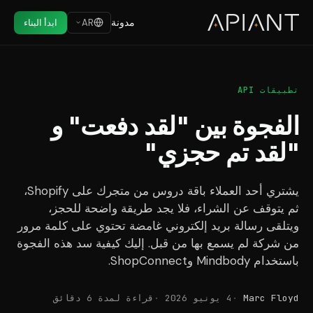
مدونة
AR
ابدأ البناء
تطبيقات API
الفجوة بين "لقد دفعت" و
"لقد تم حجزي"
يشتري أحد العملاء باقة دروس من متجرك على Shopify،
ثم يتوقف عن الشراء، فلا يجد طريقة واضحة للحجز،
ويتلقى رسالة بريد إلكتروني غامضة تحتوي على كلمة مرور
من شركة لم يسمع بها من قبل. إليك كيفية سد هذه الفجوة
باستخدام Mindbody وShopConnect.
Marc Floyd
4 يونيو 2026
قراءة لمدة 6 دقائق