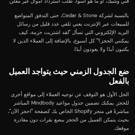
فني وشيك، أو ما هو أسوأ، طلب استرداد أموال غير معلن.
بالنسبة لشركة Cedar & Stone، حتى التدفق المتواضع
للمبيعات عبر الإنترنت يعني تلقي عدد قليل من رسائل
البريد الإلكتروني التي تسأل "لقد اشتريت حزمة، كيف
يمكنني الحجز؟" كل أسبوع، بالإضافة إلى العملاء الذين لا
يكتبون أبدًا ولا يعودون أبدًا.
ضع الجدول الزمني حيث يتواجد العميل
بالفعل
الحل الأول هو التوقف عن توجيه العملاء إلى مواقع أخرى
للحجز. يمكنك تضمين جدول مواعيد Mindbody المباشر
مباشرةً في متجر Shopify الخاص بك كصفحة "احجز الآن"،
بحيث يتمكن العميل من الحجز ببضع نقرات دون مغادرة
موقعك.