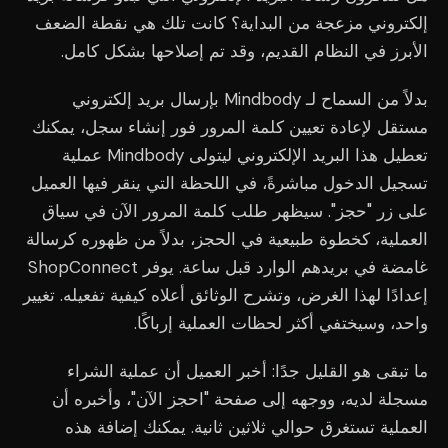
إلكتروني مزعجة من البداية؟ كانت تلك هي نقطة الضعف
الأبرز في النظام القديم، وقد تم إصلاحها بشكل كامل.
بدلاً من السماح لـ Mindbody بإرسال بريد إلكتروني
مستقل لإعادة تعيين كلمة المرور فور إنشاء سجل، يمكنك
تعطيل هذا البريد الإلكتروني ليتولى Mindbody عملية
تسجيل الدخول مباشرةً، في اللحظة التي ينقر فيها العميل
على زر "حجز". سيظهر طلب كلمة المرور الآن في سياق
العملية، كخطوة طبيعية في الحجز، بدلاً من ظهوره كرسالة
غامضة في بريدهم الوارد قبل ساعة. يوفر ShopConnect
إعدادًا لهذا الغرض، وتشرح الوثائق أعلاه كيفية تفعيله. تغيير
واحد، وسيختفي أكثر لحظات العملية إرباكًا.
ما تبقى هو القليل جدًا: أخبر العميل أن عملية الشراء
مسجلة لديه، ووجهه إلى صفحة "احجز الآن"، وأخبره أن
العملية تستغرق حوالي ثلاثين ثانية. يمكنك إضافة هذه