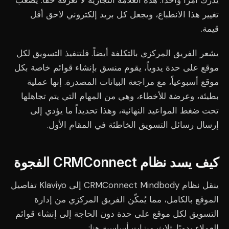
يدرك أمرًا واحدًا: هذه العلامة التجارية لا تعرفه حقًا. يصعب
تغيير هذا الانطباع، ويجعل كل بريد إلكتروني لاحق أقل
قيمة.
يشعر الفريق المركزي بالتكلفة أيضاً. فلتنفيذ التسويق لكل
موقع على حدة يدوياً، يقوم منسق بإنشاء قوائم خاصة بكل
موقع أسبوعياً، مع مراجعة البيانات المصدرة. إنها عملية
بطيئة، وعرضة للأخطاء، وهي من المهام التي يتم تجاهلها
تحت ضغط المواعيد النهائية، وهذا تحديداً ما يؤدي إلى
إرسال رسائل التسويق الخاطئة في المقام الأول.
كيف يسد نظام CRMConnect الفجوة
ينقل نظام CRMConnect Mindbody إلى Klaviyo تفاصيل
الموقع بالكامل، مما يُمكّن الفريق المركزي من إدارة
التسويق لكل موقع على حدة دون الحاجة إلى إنشاء قوائم
العملاء يدويًا. ثلاث ميزات أساسية هنا: