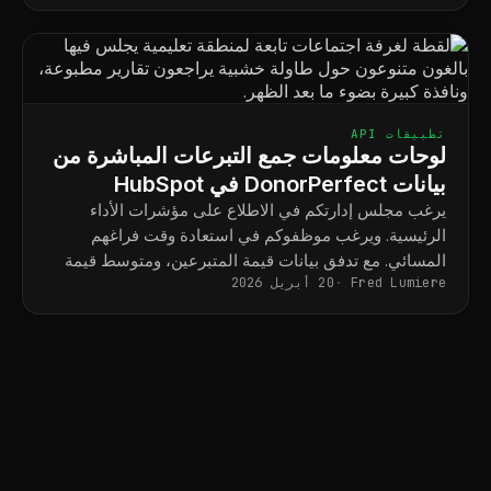
تطبيقات API
لوحات معلومات جمع التبرعات المباشرة من
بيانات DonorPerfect في HubSpot
يرغب مجلس إدارتكم في الاطلاع على مؤشرات الأداء
الرئيسية. ويرغب موظفوكم في استعادة وقت فراغهم
المسائي. مع تدفق بيانات قيمة المتبرعين، ومتوسط قيمة
Fred Lumiere
20 أبريل 2026
التبرعات، وأداء الحملات إلى منصة HubSpot، يتوقف
التقرير الشهري لمجلس الإدارة عن كونه مشروعًا يستغرق
أربعة أيام، ويصبح لوحة معلومات محفوظة.