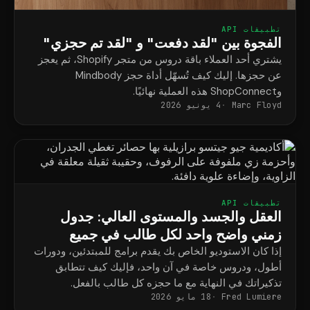
تطبيقات API
الفجوة بين "لقد دفعت" و "لقد تم حجزي"
يشتري أحد العملاء باقة دروس من متجر Shopify، ثم يعجز
عن حجزها. إليك كيف تُسهّل أداة حجز Mindbody
وShopConnect هذه العملية نهائيًا.
Marc Floyd
4 يونيو 2026
تطبيقات API
العقل والجسد والمستوى العالي: جدول
زمني واضح واحد لكل طالب في جميع
البرامج
إذا كان الاستوديو الخاص بك يقدم برامج للمبتدئين، ودورات
أطول، ودروس خاصة في آن واحد، فإليك كيف تتطابق
تذكيراتك في النهاية مع ما حجزه كل طالب بالفعل.
Fred Lumiere
18 مايو 2026