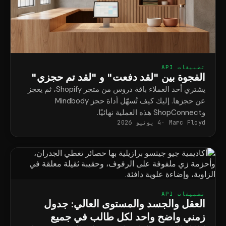
تطبيقات API
الفجوة بين "لقد دفعت" و "لقد تم حجزي"
يشتري أحد العملاء باقة دروس من متجر Shopify، ثم يعجز
عن حجزها. إليك كيف تُسهّل أداة حجز Mindbody
وShopConnect هذه العملية نهائيًا.
Marc Floyd
4 يونيو 2026
تطبيقات API
العقل والجسد والمستوى العالي: جدول
زمني واضح واحد لكل طالب في جميع