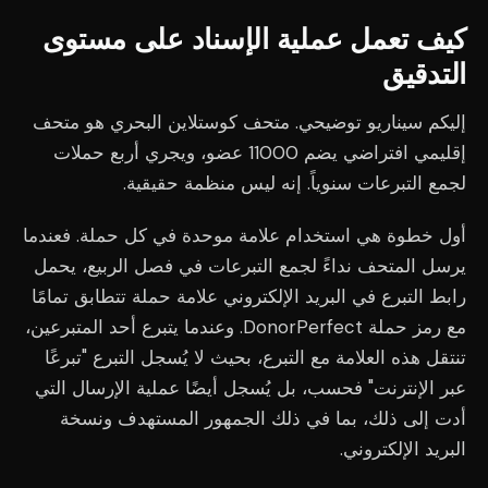
كيف تعمل عملية الإسناد على مستوى
التدقيق
إليكم سيناريو توضيحي. متحف كوستلاين البحري هو متحف
إقليمي افتراضي يضم 11000 عضو، ويجري أربع حملات
لجمع التبرعات سنوياً. إنه ليس منظمة حقيقية.
أول خطوة هي استخدام علامة موحدة في كل حملة. فعندما
يرسل المتحف نداءً لجمع التبرعات في فصل الربيع، يحمل
رابط التبرع في البريد الإلكتروني علامة حملة تتطابق تمامًا
مع رمز حملة DonorPerfect. وعندما يتبرع أحد المتبرعين،
تنتقل هذه العلامة مع التبرع، بحيث لا يُسجل التبرع "تبرعًا
عبر الإنترنت" فحسب، بل يُسجل أيضًا عملية الإرسال التي
أدت إلى ذلك، بما في ذلك الجمهور المستهدف ونسخة
البريد الإلكتروني.