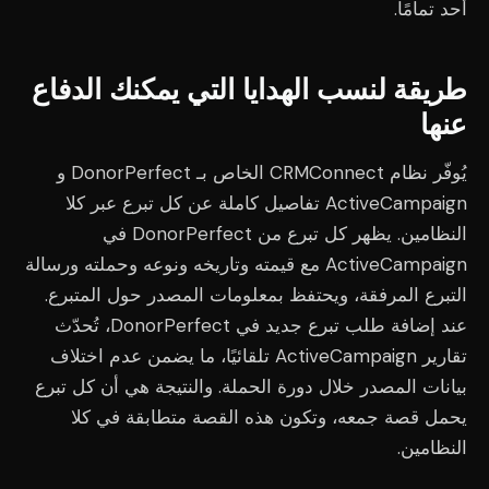
أحد تمامًا.
طريقة لنسب الهدايا التي يمكنك الدفاع
عنها
يُوفّر نظام CRMConnect الخاص بـ DonorPerfect و
ActiveCampaign تفاصيل كاملة عن كل تبرع عبر كلا
النظامين. يظهر كل تبرع من DonorPerfect في
ActiveCampaign مع قيمته وتاريخه ونوعه وحملته ورسالة
التبرع المرفقة، ويحتفظ بمعلومات المصدر حول المتبرع.
عند إضافة طلب تبرع جديد في DonorPerfect، تُحدّث
تقارير ActiveCampaign تلقائيًا، ما يضمن عدم اختلاف
بيانات المصدر خلال دورة الحملة. والنتيجة هي أن كل تبرع
يحمل قصة جمعه، وتكون هذه القصة متطابقة في كلا
النظامين.