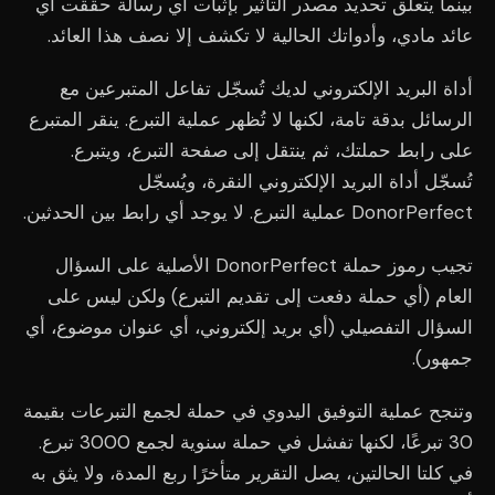
بينما يتعلق تحديد مصدر التأثير بإثبات أي رسالة حققت أي
عائد مادي، وأدواتك الحالية لا تكشف إلا نصف هذا العائد.
أداة البريد الإلكتروني لديك تُسجّل تفاعل المتبرعين مع
الرسائل بدقة تامة، لكنها لا تُظهر عملية التبرع. ينقر المتبرع
على رابط حملتك، ثم ينتقل إلى صفحة التبرع، ويتبرع.
تُسجّل أداة البريد الإلكتروني النقرة، ويُسجّل
DonorPerfect عملية التبرع. لا يوجد أي رابط بين الحدثين.
تجيب رموز حملة DonorPerfect الأصلية على السؤال
العام (أي حملة دفعت إلى تقديم التبرع) ولكن ليس على
السؤال التفصيلي (أي بريد إلكتروني، أي عنوان موضوع، أي
جمهور).
وتنجح عملية التوفيق اليدوي في حملة لجمع التبرعات بقيمة
30 تبرعًا، لكنها تفشل في حملة سنوية لجمع 3000 تبرع.
في كلتا الحالتين، يصل التقرير متأخرًا ربع المدة، ولا يثق به