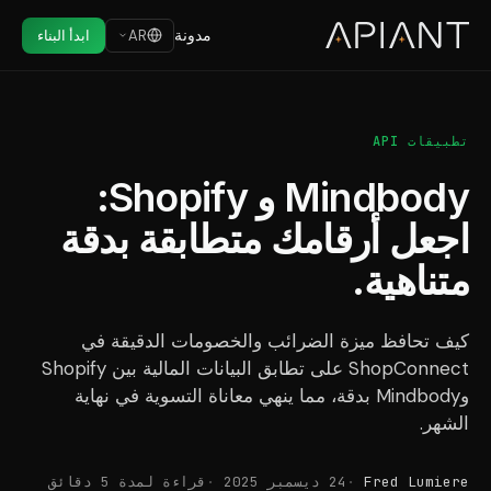
مدونة
AR
ابدأ البناء
تطبيقات API
Mindbody و Shopify:
اجعل أرقامك متطابقة بدقة
متناهية.
كيف تحافظ ميزة الضرائب والخصومات الدقيقة في
ShopConnect على تطابق البيانات المالية بين Shopify
وMindbody بدقة، مما ينهي معاناة التسوية في نهاية
الشهر.
Fred Lumiere
24 ديسمبر 2025
قراءة لمدة 5 دقائق