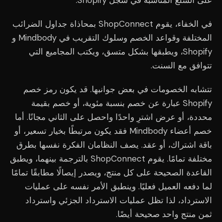
على السلع المناسبة في سجل Shopify.
في الخفاء، يقوم ShopConnect بمحاذاة جداول الضرائب
المختلفة وقواعد الخصم وسلوك التقريب في Mindbody و
Shopify، ويطبقها بشكل متسق، ويكتب المجاميع التي
تتوافق مع السنت.
تتشابه الخصومات في بعض جوانبها. قد يكون رمز خصم
Shopify عبارة عن خصم بنسبة مئوية، أو خصم بقيمة
محددة، أو عرض اشترِ واحدًا واحصل على الثاني مجانًا. أما
خصم أعضاء Mindbody فقد يكون مرتبطًا بخيار تسعير، أو
باقة اشتراك، أو عقد. يصف النظامان الفكرة نفسها بطرق
مختلفة تمامًا. يقوم ShopConnect بالترجمة بينهما، ويطبق
القاعدة الصحيحة على كل منتج، ويصدر إيصالًا مطابقًا تمامًا
لما دفعه العميل فعليًا. وينطبق الأمر نفسه على عمليات
الاسترداد، لذا تظل عمليات الاسترداد الجزئي واسترداد
ثمن منتج واحد صحيحة أيضًا.