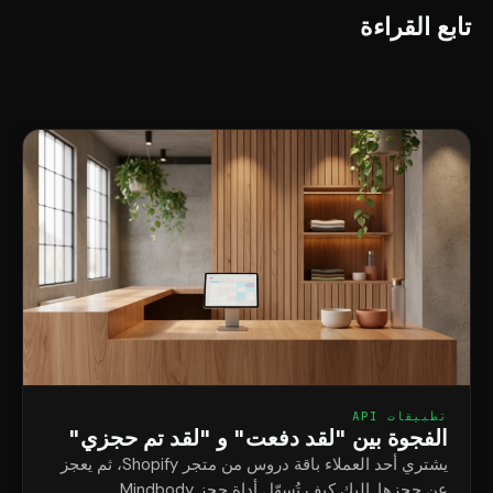
تابع القراءة
تطبيقات API
الفجوة بين "لقد دفعت" و "لقد تم حجزي"
يشتري أحد العملاء باقة دروس من متجر Shopify، ثم يعجز
عن حجزها. إليك كيف تُسهّل أداة حجز Mindbody