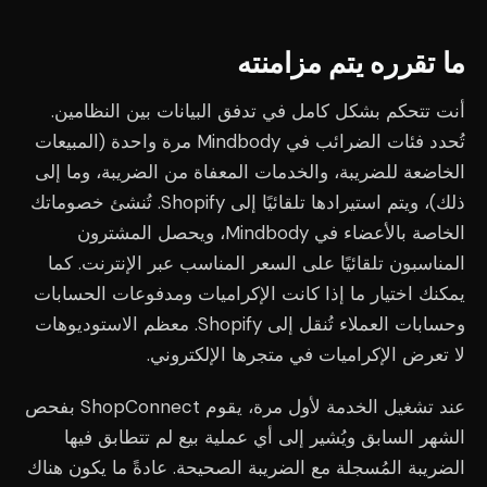
ما تقرره يتم مزامنته
أنت تتحكم بشكل كامل في تدفق البيانات بين النظامين.
تُحدد فئات الضرائب في Mindbody مرة واحدة (المبيعات
الخاضعة للضريبة، والخدمات المعفاة من الضريبة، وما إلى
ذلك)، ويتم استيرادها تلقائيًا إلى Shopify. تُنشئ خصوماتك
الخاصة بالأعضاء في Mindbody، ويحصل المشترون
المناسبون تلقائيًا على السعر المناسب عبر الإنترنت. كما
يمكنك اختيار ما إذا كانت الإكراميات ومدفوعات الحسابات
وحسابات العملاء تُنقل إلى Shopify. معظم الاستوديوهات
لا تعرض الإكراميات في متجرها الإلكتروني.
عند تشغيل الخدمة لأول مرة، يقوم ShopConnect بفحص
الشهر السابق ويُشير إلى أي عملية بيع لم تتطابق فيها
الضريبة المُسجلة مع الضريبة الصحيحة. عادةً ما يكون هناك