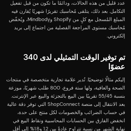
عدد قليل من هذه الحالات، ودائمًا ما تكون من قبل تفعيل
التكامل. بعد ذلك، يتلقى مُحاسبك تقريرًا شهريًا يُقارن فيه
المبلغ المُسجل مع كلٍ من Shopify وMindbody، ويُخفّض
مُحاسبك مستوى المراجعة الفصلية من اجتماع إلى بريد
إلكتروني.
تم توفير الوقت التمثيلي لدى 340
عضوًا
إليكم مثالًا توضيحيًا. تُدير علامة تجارية متخصصة في منتجات
الصحة والعافية، ولها ستة فروع، 800 طلب شهريًا، موزعة
بنسبة 55/45 تقريبًا بين البيع بالتجزئة والبيع عبر الإنترنت.
بعد الانتقال إلى منصة ShopConnect التي توفر دقة عالية
في حساب الضرائب والخصومات لكل منتج على حدة،
انخفض الفارق بين الحسابات المحاسبية ونقاط البيع في
نهاية الشهر من نسبة تتراوح عادةً بين 1.2 و1.8% إلى أقل