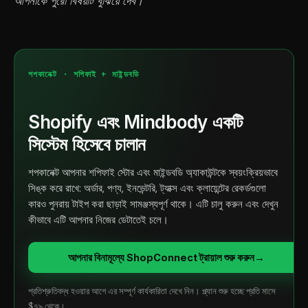
আপনাকে পুরো বিষয়টি বুঝিয়ে দেব।
শপকানেক্ট · শপিফাই + মাইন্ডবডি
Shopify এবং Mindbody একটি
সিস্টেম হিসেবে চালান
শপকানেক্ট আপনার শপিফাই স্টোর এবং মাইন্ডবডি অ্যাকাউন্টকে স্বয়ংক্রিয়ভাবে
সিঙ্ক করে রাখে: অর্ডার, পণ্য, ইনভেন্টরি, ট্যাক্স এবং ক্লায়েন্টের রেকর্ডগুলো
কারও পুনরায় টাইপ করা ছাড়াই সামঞ্জস্যপূর্ণ থাকে। এটি চালু করুন এবং দেখুন
কীভাবে এটি আপনার নিজের ডেটাতেই চলে।
আপনার বিনামূল্যে ShopConnect ট্রায়াল শুরু করুন
→
প্রতিশ্রুতিবদ্ধ হওয়ার আগে এর সম্পূর্ণ কার্যকারিতা দেখে নিন। প্ল্যান শুরু হচ্ছে প্রতি মাসে
$৭৯ থেকে।