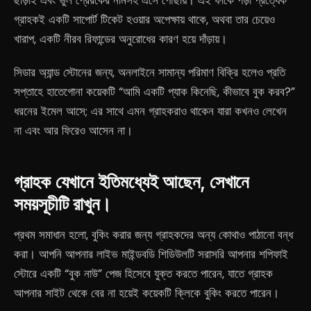
ছাড়াই এবং ভুল প্রেরকের নামসহ এসে পৌঁছায়। এই ফাঁকে পড়া প্রত্যেক
গ্রাহকই একটি সাপোর্ট টিকেট হওয়ার অপেক্ষায় থাকে, অথবা তার চেয়েও
খারাপ, একটি নীরব রিফান্ডের অনুরোধের কারণ হয়ে দাঁড়ায়।
সিডার অ্যান্ড স্টোনের জন্য, অনলাইনে সামান্য পরিমাণ বিক্রি হলেও প্রতি
সপ্তাহে হাতেগোনা কয়েকটি “আমি একটি প্যাক কিনেছি, কীভাবে বুক করব?”
ধরনের ইমেল আসে; এর সাথে এমন গ্রাহকরাও থাকেন যারা কখনও লেখেন
না এবং আর ফিরেও আসেন না।
গ্রাহক যেখানে ইতিমধ্যেই আছেন, সেখানে
সময়সূচীটি রাখুন।
প্রথম সমাধান হলো, বুকিং করার জন্য গ্রাহকদের অন্য কোথাও পাঠানো বন্ধ
করা। আপনি আপনার লাইভ মাইন্ডবডি শিডিউলটি সরাসরি আপনার শপিফাই
স্টোরে একটি “বুক নাউ” পেজ হিসেবে যুক্ত করতে পারেন, যাতে গ্রাহক
আপনার সাইট থেকে বের না হয়েই কয়েকটি ক্লিকে বুকিং করতে পারেন।