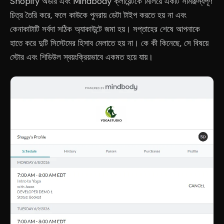
Shopify অর্ডার এবং Mindbody ক্লায়েন্টকে মিলিয়ে একটি সামঞ্জস্যপূর্ণ
চিত্র তৈরি করে, ফলে কাউকে পুনরায় ডেটা টাইপ করতে হয় না এবং
কেনাকাটাটি সর্বদা সঠিক অ্যাকাউন্টে জমা হয়। সপ্তাহের শেষে আপনাকে
হাতে করে দুটি সিস্টেমের হিসাব মেলাতে হয় না। কে কী কিনেছে, সে বিষয়ে
স্টোর এবং শিডিউল স্বয়ংক্রিয়ভাবে একমত হয়ে যায়।