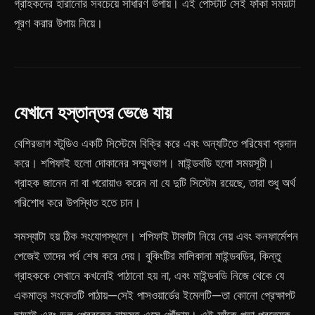
গ্রাহকদের হারানোর সবচেয়ে সাধারণ উপায়। এই পোস্টটি সেই ফাঁকা সময়টা
পূরণ করার উপায় নিয়ে।
যেখানে হস্তান্তর ভেঙে যায়
বেশিরভাগ স্টুডিও একটি সিস্টেমে বিক্রি করে এবং অন্যটিতে পরিষেবা প্রদান
করে। শপিফাই হলো দোকানের সম্মুখভাগ। মাইন্ডবডি হলো সময়সূচী।
গ্রাহক জানেন না বা পরোয়াও করেন না যে দুটি সিস্টেম রয়েছে, তারা শুধু অর্থ
পরিশোধ করে উপস্থিত হতে চান।
সমস্যাটা হয় ঠিক সংযোগস্থলে। শপিফাই টাকাটা নিয়ে নেয় এবং কনফার্মেশন
পেজেই তাদের পর্ব শেষ করে দেয়। বুকিংটির মালিকানা মাইন্ডবডির, কিন্তু
গ্রাহককে সেখানে কখনোই পাঠানো হয় না, এবং মাইন্ডবডি নিজে থেকে যে
একমাত্র সংকেতটি পাঠায়—সেই পাসওয়ার্ডের ইমেলটি—তা কোনো প্রেক্ষাপট