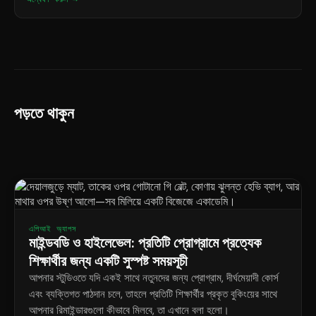
পড়তে থাকুন
এপিআই অ্যাপস
মাইন্ডবডি ও হাইলেভেল: প্রতিটি প্রোগ্রামে প্রত্যেক
শিক্ষার্থীর জন্য একটি সুস্পষ্ট সময়সূচী
আপনার স্টুডিওতে যদি একই সাথে নতুনদের জন্য প্রোগ্রাম, দীর্ঘমেয়াদী কোর্স
এবং ব্যক্তিগত পাঠদান চলে, তাহলে প্রতিটি শিক্ষার্থীর প্রকৃত বুকিংয়ের সাথে
আপনার রিমাইন্ডারগুলো কীভাবে মিলবে, তা এখানে বলা হলো।