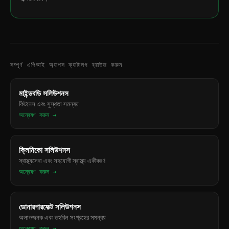
সম্পূর্ণ এপিআই অ্যাপস ক্যাটালগ ব্রাউজ করুন
মাইন্ডবডি সলিউশনস
ফিটনেস এবং সুস্থতা সমন্বয়
অন্বেষণ করুন →
ক্লিনিকো সলিউশনস
স্বাস্থ্যসেবা এবং সহযোগী স্বাস্থ্য একীকরণ
অন্বেষণ করুন →
ডোনারপারফেক্ট সলিউশনস
অলাভজনক এবং তহবিল সংগ্রহের সমন্বয়
অন্বেষণ করুন →