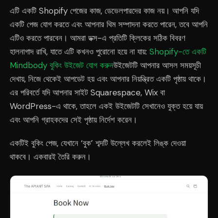
এটি একটি Shopify পেজের কাজ, ডেভেলপারদের কাজ নয়। আপনি যদি
একটি পেজ যোগ করতে এবং আপনার থিম সম্পাদনা করতে পারেন, তবে আপনি
এটিও করতে পারবেন। আমরা ডক্স-এ প্রতিটি ক্লিকের সঠিক বিবরণ
হালনাগাদ রাখি, যাতে এটি কখনও পুরোনো হয়ে না যায়:
Shopify-তে একটি
Mindbody বুকিং উইজেট যোগ করুন
উইজেটটি আপনার আসল সময়সূচী
দেখায়, নিজে থেকেই আপডেট হয় এবং আপনার নিয়ন্ত্রিত একটি পৃষ্ঠায় থাকে।
এর পরিবর্তে যদি আপনার সাইট Squarespace, Wix বা
WordPress-এ থাকে, তাহলে একই উইজেটটি সেখানেও যুক্ত হয়ে যায়
এবং আপনি গ্রাহকদের সেই পৃষ্ঠায় নির্দেশ করেন।
একটিই বুকিং পেজ, যেখানে ‘বুক’ শব্দটি উল্লেখ করলেই লিঙ্ক দেওয়া
থাকবে। একবারই তৈরি করুন।