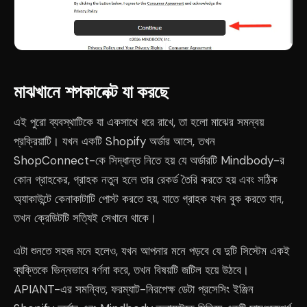
মাঝখানে শপকানেক্ট যা করছে
এই পুরো ব্যবস্থাটিকে যা একসাথে ধরে রাখে, তা হলো মাঝের সমন্বয়
প্রক্রিয়াটি। যখন একটি Shopify অর্ডার আসে, তখন
ShopConnect-কে সিদ্ধান্ত নিতে হয় যে অর্ডারটি Mindbody-র
কোন গ্রাহকের, গ্রাহক নতুন হলে তার রেকর্ড তৈরি করতে হয় এবং সঠিক
অ্যাকাউন্টে কেনাকাটাটি পোস্ট করতে হয়, যাতে গ্রাহক যখন বুক করতে যান,
তখন ক্রেডিটটি সত্যিই সেখানে থাকে।
এটা শুনতে সহজ মনে হলেও, যখন আপনার মনে পড়বে যে দুটি সিস্টেম একই
ব্যক্তিকে ভিন্নভাবে বর্ণনা করে, তখন বিষয়টি জটিল হয়ে উঠবে।
APIANT-এর সমন্বিত, ফরম্যাট-নিরপেক্ষ ডেটা প্রসেসিং ইঞ্জিন