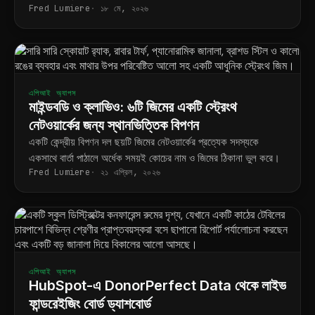
Fred Lumiere
১৮ মে, ২০২৬
এপিআই অ্যাপস
মাইন্ডবডি ও ক্লাভিও: ৬টি জিমের একটি স্ট্রেংথ
নেটওয়ার্কের জন্য স্থানভিত্তিক বিপণন
একটি কেন্দ্রীয় বিপণন দল ছয়টি জিমের নেটওয়ার্কের প্রত্যেক সদস্যকে
একসাথে বার্তা পাঠালে অর্ধেক সময়ই কোচের নাম ও জিমের ঠিকানা ভুল করে।
Fred Lumiere
২১ এপ্রিল, ২০২৬
এপিআই অ্যাপস
HubSpot-এ DonorPerfect Data থেকে লাইভ
ফান্ডরেইজিং বোর্ড ড্যাশবোর্ড