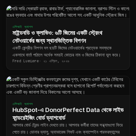
এপিআই অ্যাপস
মাইন্ডবডি ও ক্লাভিও: ৬টি জিমের একটি স্ট্রেংথ
নেটওয়ার্কের জন্য স্থানভিত্তিক বিপণন
একটি কেন্দ্রীয় বিপণন দল ছয়টি জিমের নেটওয়ার্কের প্রত্যেক সদস্যকে
একসাথে বার্তা পাঠালে অর্ধেক সময়ই কোচের নাম ও জিমের ঠিকানা ভুল করে।
Fred Lumiere
২১ এপ্রিল, ২০২৬
এপিআই অ্যাপস
HubSpot-এ DonorPerfect Data থেকে লাইভ
ফান্ডরেইজিং বোর্ড ড্যাশবোর্ড
আপনার বোর্ড ট্রেন্ড লাইন দেখতে চায়। আপনার কর্মীরা তাদের সন্ধ্যাগুলো ফিরে
পেতে চায়। ডোনার ভ্যালু, অ্যাভারেজ গিফট এবং ক্যাম্পেইন পারফরম্যান্সের