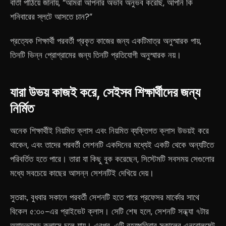
বার্তা পাঠিয়ে জানায়, “আমরা আপনার অভাব অনুভব করেছি, আপনি কি
শনিবারের স্লটে আসতে চান?”
প্রত্যেক শিক্ষার্থী পরবর্তী প্রকৃত কাজের জন্য একটিমাত্র অনুস্মারক পায়,
তিনটি ভিন্ন প্রোগ্রামের জন্য তিনটি প্রতিযোগী অনুস্মারক নয়।
যারা উভয় কাজই করে, সেইসব শিক্ষার্থীদের জন্য
নির্মিত
অনেক শিক্ষার্থীই নিয়মিত ক্লাস এবং নিয়মিত ব্যক্তিগত ক্লাস উভয়ই করে
থাকেন, এবং তাদের পরবর্তী সেশনটি একদিনের মধ্যেই একটি থেকে অন্যটিতে
পরিবর্তিত হতে পারে। তারা যা কিছু বুক করেছেন, সিস্টেমটি সবসময় সেগুলোর
মধ্যে সবচেয়ে কাছের আসন্ন সেশনটিই দেখিয়ে দেয়।
সুতরাং, বুধবার সকালে পরবর্তী সেশনটি হতে পারে প্রফেসর মার্কোর সাথে
বিকেল ৫:৩০-এর প্রাইভেট ক্লাস। সেটি শেষ হলে, সেশনটি সন্ধ্যা ৭টার
অ্যাডভান্সড ক্লাসে চলে যায়। এরপর, এটি বৃহস্পতিবার সকালের এনরোলমেন্ট