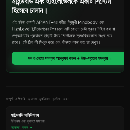
মাইন্ডবডি এবং হাইলেভেলকে একটি সিস্টেম
হিসেবে চালান।
এই ইউজ কেসটি APIANT-এর গভীর, দ্বিমুখী Mindbody এবং
HighLevel ইন্টিগ্রেশনের উপর চলে: এটি কোনো ডেটা পুনরায় টাইপ করা বা
স্প্রেডশিটের প্রয়োজন ছাড়াই উভয় সিস্টেমকে স্বয়ংক্রিয়ভাবে সিঙ্ক করে
রাখে। এটি ঠিক কী সিঙ্ক করে এবং কীভাবে কাজ করে তা দেখুন।
মন ও দেহের সমন্বয় অন্বেষণ করুন + উচ্চ-স্তরের সমন্বয়
→
সম্পূর্ণ এপিআই অ্যাপস ক্যাটালগ ব্রাউজ করুন
মাইন্ডবডি সলিউশনস
ফিটনেস এবং সুস্থতা সমন্বয়
অন্বেষণ করুন →