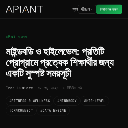
ব্লগ
BN
নির্মাণ শুরু করুন
এপিআই অ্যাপস
মাইন্ডবডি ও হাইলেভেল: প্রতিটি
প্রোগ্রামে প্রত্যেক শিক্ষার্থীর জন্য
একটি সুস্পষ্ট সময়সূচী
Fred Lumiere
১৮ মে, ২০২৬
৪ মিনিটের পাঠ
#FITNESS & WELLNESS
#MINDBODY
#HIGHLEVEL
#CRMCONNECT
#DATA ENGINE