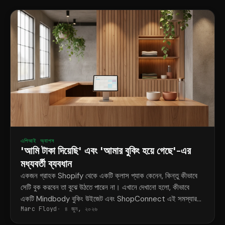
এপিআই অ্যাপস
'আমি টাকা দিয়েছি' এবং 'আমার বুকিং হয়ে গেছে'-এর
মধ্যবর্তী ব্যবধান
একজন গ্রাহক Shopify থেকে একটি ক্লাস প্যাক কেনেন, কিন্তু কীভাবে
সেটি বুক করবেন তা বুঝে উঠতে পারেন না। এখানে দেখানো হলো, কীভাবে
একটি Mindbody বুকিং উইজেট এবং ShopConnect এই সমস্যার
Marc Floyd
৪ জুন, ২০২৬
স্থায়ী সমাধান করে।