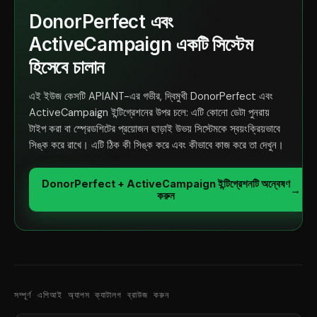
DonorPerfect এবং
ActiveCampaign একটি সিস্টেম
হিসেবে চালান
এই ইউজ কেসটি APIANT-এর গভীর, দ্বিমুখী DonorPerfect এবং
ActiveCampaign ইন্টিগ্রেশনের উপর চলে: এটি কোনো ডেটা পুনরায়
টাইপ করা বা স্প্রেডশিটের প্রয়োজন ছাড়াই উভয় সিস্টেমকে স্বয়ংক্রিয়ভাবে
সিঙ্ক করে রাখে। এটি ঠিক কী সিঙ্ক করে এবং কীভাবে কাজ করে তা দেখুন।
DonorPerfect + ActiveCampaign ইন্টিগ্রেশনটি অন্বেষণ
→
করুন
সম্পূর্ণ এপিআই অ্যাপস ক্যাটালগ ব্রাউজ করুন