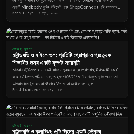
সেটি বুক করবেন তা বুঝে উঠতে পারেন না। এখানে দেখানো হলো, কীভাবে
একটি Mindbody বুকিং উইজেট এবং ShopConnect এই সমস্যার
Marc Floyd
৪ জুন, ২০২৬
স্থায়ী সমাধান করে।
এপিআই অ্যাপস
মাইন্ডবডি ও হাইলেভেল: প্রতিটি প্রোগ্রামে প্রত্যেক
শিক্ষার্থীর জন্য একটি সুস্পষ্ট সময়সূচী
আপনার স্টুডিওতে যদি একই সাথে নতুনদের জন্য প্রোগ্রাম, দীর্ঘমেয়াদী কোর্স
এবং ব্যক্তিগত পাঠদান চলে, তাহলে প্রতিটি শিক্ষার্থীর প্রকৃত বুকিংয়ের সাথে
আপনার রিমাইন্ডারগুলো কীভাবে মিলবে, তা এখানে বলা হলো।
Fred Lumiere
১৮ মে, ২০২৬
এপিআই অ্যাপস
মাইন্ডবডি ও ক্লাভিও: ৬টি জিমের একটি স্ট্রেংথ