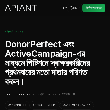
ব্লগ
BN
নির্মাণ শুরু করুন
এপিআই অ্যাপস
DonorPerfect এবং
ActiveCampaign-এর
মাধ্যমে পিটিশনে স্বাক্ষরকারীদের
প্রথমবারের মতো দাতায় পরিণত
করুন।
Fred Lumiere
১৫ এপ্রিল, ২০২৫
৫ মিনিটের পাঠ
#NONPROFIT
#DONORPERFECT
#ACTIVECAMPAIGN