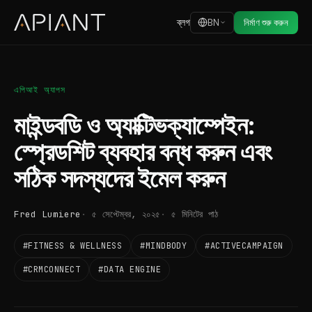
ব্লগ
BN
নির্মাণ শুরু করুন
এপিআই অ্যাপস
মাইন্ডবডি ও অ্যাক্টিভক্যাম্পেইন:
স্প্রেডশিট ব্যবহার বন্ধ করুন এবং
সঠিক সদস্যদের ইমেল করুন
Fred Lumiere
৫ সেপ্টেম্বর, ২০২৫
৫ মিনিটের পাঠ
#FITNESS & WELLNESS
#MINDBODY
#ACTIVECAMPAIGN
#CRMCONNECT
#DATA ENGINE