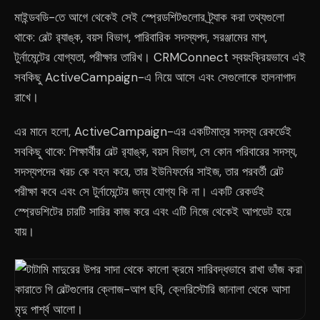
মাইন্ডবডি-তে আগে থেকেই সেই স্প্রেডশিটগুলোর ট্র্যাক করা তথ্যগুলো
থাকে: বেল্ট র‍্যাঙ্ক, বয়স বিভাগ, পারিবারিক সদস্যপদ, সরঞ্জামের মাপ,
টুর্নামেন্টের যোগ্যতা, পরীক্ষার তারিখ। CRMConnect স্বয়ংক্রিয়ভাবে এই
সবকিছু ActiveCampaign-এ নিয়ে আসে এবং সেগুলোকে হালনাগাদ
রাখে।
এর মানে হলো, ActiveCampaign-এর একটিমাত্র সদস্য রেকর্ডেই
সবকিছু থাকে: শিক্ষার্থীর বেল্ট র‍্যাঙ্ক, বয়স বিভাগ, সে কোন পরিবারের সদস্য,
সদস্যপদের খরচ কে বহন করে, তার ইউনিফর্মের সাইজ, তার পরবর্তী বেল্ট
পরীক্ষা কবে এবং সে টুর্নামেন্টের জন্য যোগ্য কি না। একটি রেকর্ডই
স্প্রেডশিটের চারটি সারির কাজ করে এবং এটি নিজে থেকেই আপডেট হয়ে
যায়।