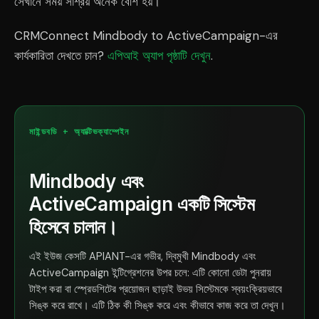
সেখানে সময় সাশ্রয় অনেক বেশি হয়।
CRMConnect Mindbody to ActiveCampaign-এর
কার্যকারিতা দেখতে চান?
এপিআই অ্যাপ পৃষ্ঠাটি দেখুন
.
মাইন্ডবডি + অ্যাক্টিভক্যাম্পেইন
Mindbody এবং
ActiveCampaign একটি সিস্টেম
হিসেবে চালান।
এই ইউজ কেসটি APIANT-এর গভীর, দ্বিমুখী Mindbody এবং
ActiveCampaign ইন্টিগ্রেশনের উপর চলে: এটি কোনো ডেটা পুনরায়
টাইপ করা বা স্প্রেডশিটের প্রয়োজন ছাড়াই উভয় সিস্টেমকে স্বয়ংক্রিয়ভাবে
সিঙ্ক করে রাখে। এটি ঠিক কী সিঙ্ক করে এবং কীভাবে কাজ করে তা দেখুন।