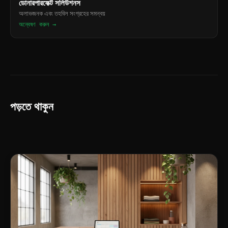
ডোনারপারফেক্ট সলিউশনস
অলাভজনক এবং তহবিল সংগ্রহের সমন্বয়
অন্বেষণ করুন →
পড়তে থাকুন