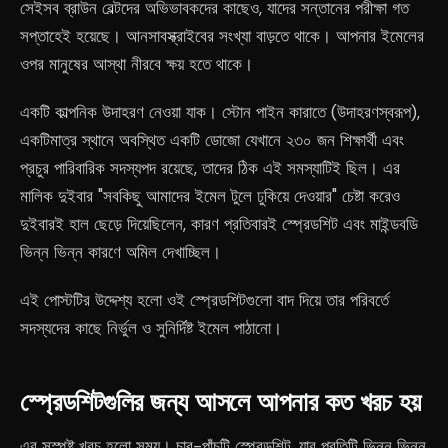
সেইসব ব্রাউন বেল্টদের অভিভাবকদের কাছেও, যাদের সন্তানের পরীক্ষা গত
সপ্তাহেই হয়েছে। আনসাবস্ক্রাইবের সংখ্যা বাড়তে থাকে। আপনার ইমেলের
ওপর মানুষের আস্থা নীরবে ক্ষয় হতে থাকে।
একটি কাল্পনিক উদাহরণ নেওয়া যাক। স্টোন পাইন কারাতে (উদাহরণস্বরূপ),
একটিমাত্র স্থানে অবস্থিত একটি ডোজো যেখানে ২৩০ জন শিক্ষার্থী এবং
প্রচুর পারিবারিক সদস্যপদ রয়েছে, তাদের ঠিক এই সমস্যাটিই ছিল। এর
মালিক দুইবার "সবকিছু আমাদের ইমেল টুলে ঢুকিয়ে দেওয়ার" চেষ্টা করেও
দুইবারই হাল ছেড়ে দিয়েছিলেন, কারণ প্রতিবারই স্প্রেডশিট এবং মাইন্ডবডি
ভিন্ন ভিন্ন কারণে অমিল দেখাচ্ছিল।
এই পোস্টটির উদ্দেশ্য হলো ওই স্প্রেডশিটগুলো বাদ দিয়ে তার পরিবর্তে
সদস্যদের কাছে নির্ভুল ও সুনির্দিষ্ট ইমেল পাঠানো।
স্প্রেডশিটগুলির জন্য আসলে আপনার কত খরচ হয়
এর সুস্পষ্ট খরচ হলো সময়। চার-পাঁচটি স্প্রেডশিট, যার প্রতিটি ভিন্ন ভিন্ন