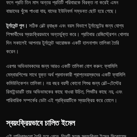
ফলে প্রতি তিন মাস অন্তর প্রতিটি পরিবারকে বিরক্ত না করেই এমন
বাচ্চাদের খুঁজে পাওয়া যায়, যাদের ইউনিফর্ম সম্ভবত ছোট হয়ে গেছে।
টুর্নামেন্ট পুল।
সঠিক বেল্ট র‍্যাঙ্ক এবং বয়স বিভাগে টুর্নামেন্টের জন্য যোগ্য
শিক্ষার্থীদের স্বয়ংক্রিয়ভাবে অন্তর্ভুক্ত করে। প্রতিবার রেজিস্ট্রেশন খোলার
দিন সকালেই আপনার টুর্নামেন্ট আয়োজক একটি হালনাগাদ তালিকা তৈরি
করেন।
এরপর অভিভাবকদের জন্য আরও একটি তালিকা যোগ করুন: ফ্যামিলি
মেম্বারশিপের সাথে যুক্ত অর্থ প্রদানকারী প্রাপ্তবয়স্কদের একটি ফ্যামিলি
কমিউনিকেশন তালিকা। নয় বছর বয়সী কোনো শিশুর জন্য বেল্ট-টেস্টের
রিমাইন্ডারটি তার অভিভাবকের কাছে যাওয়া উচিত, শিশুটির কাছে নয়, এবং
পারিবারিক সম্পর্কের ডেটা এই প্রক্রিয়াটিকে স্বয়ংক্রিয় করে তোলে।
স্বয়ংক্রিয়ভাবে চালিত ইমেল
এই তালিকাগুলো তৈরি হয়ে গেলে, তিনটি সহজ স্বয়ংক্রিয় ইমেল সিকোয়েন্স