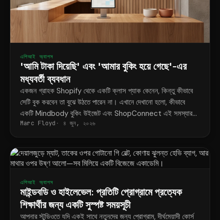
এপিআই অ্যাপস
'আমি টাকা দিয়েছি' এবং 'আমার বুকিং হয়ে গেছে'-এর
মধ্যবর্তী ব্যবধান
একজন গ্রাহক Shopify থেকে একটি ক্লাস প্যাক কেনেন, কিন্তু কীভাবে
সেটি বুক করবেন তা বুঝে উঠতে পারেন না। এখানে দেখানো হলো, কীভাবে
একটি Mindbody বুকিং উইজেট এবং ShopConnect এই সমস্যার
Marc Floyd
৪ জুন, ২০২৬
স্থায়ী সমাধান করে।
এপিআই অ্যাপস
মাইন্ডবডি ও হাইলেভেল: প্রতিটি প্রোগ্রামে প্রত্যেক
শিক্ষার্থীর জন্য একটি সুস্পষ্ট সময়সূচী
আপনার স্টুডিওতে যদি একই সাথে নতুনদের জন্য প্রোগ্রাম, দীর্ঘমেয়াদী কোর্স