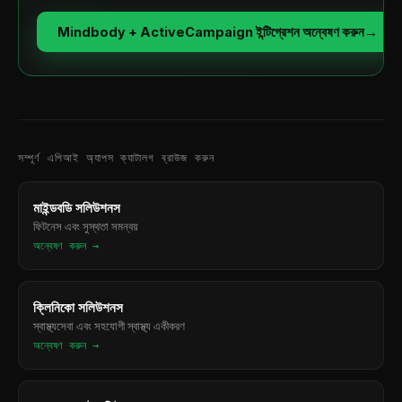
Mindbody + ActiveCampaign ইন্টিগ্রেশন অন্বেষণ করুন
→
সম্পূর্ণ এপিআই অ্যাপস ক্যাটালগ ব্রাউজ করুন
মাইন্ডবডি সলিউশনস
ফিটনেস এবং সুস্থতা সমন্বয়
অন্বেষণ করুন →
ক্লিনিকো সলিউশনস
স্বাস্থ্যসেবা এবং সহযোগী স্বাস্থ্য একীকরণ
অন্বেষণ করুন →