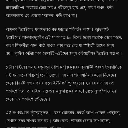
মাইন্ডবডি-র ভেতরের ডেটা আরও পরিচ্ছন্ন হয়ে ওঠে, কারণ তখন কেউ
আলাদাভাবে এর কোনো “আসল” কপি রাখে না।
আপনার ইমেইলের ফলাফলেও বড় ধরনের পরিবর্তন আসে। ব্রডকাস্ট
ইমেইলের আনসাবস্ক্রাইব রেট সাধারণত ৬০ দিনের মধ্যে অর্ধেকে নেমে আসে,
কারণ শিক্ষার্থীরা এমন বার্তা পাওয়া বন্ধ করে দেয় যা স্পষ্টতই তাদের জন্য
নয়। ব্রাউন বেল্টরা আর হোয়াইট-বেল্টদের জন্য ওরিয়েন্টেশন ইমেইল পায় না।
স্টোন পাইনের জন্য, শুধুমাত্র পোশাক পুনঃক্রয়ের ক্রমটিই প্রথম ত্রৈমাসিকে
এই সমন্বয়ের খরচ পুষিয়ে দিয়েছে। নয় মাস পর, অভিভাবকদের নিজেদের
থেকে বিষয়টি লক্ষ্য করার ফলে ইউনিফর্ম পুনঃক্রয়ের হার যে সামান্য ৩৫
শতাংশে ছিল, তা সাইজ-সচেতন অনুস্মারকের কারণে বেড়ে সুস্পষ্টভাবে ৬৫
থেকে ৭০ শতাংশে পৌঁছেছে।
এই সংখ্যাগুলো দৃষ্টান্তমূলক। যেসব ডোজোর রেকর্ড আগে থেকেই গোছানো,
সেখানে সময় সাশ্রয় কম হয়। আর যেসব ডোজোর রেকর্ড অগোছালো,