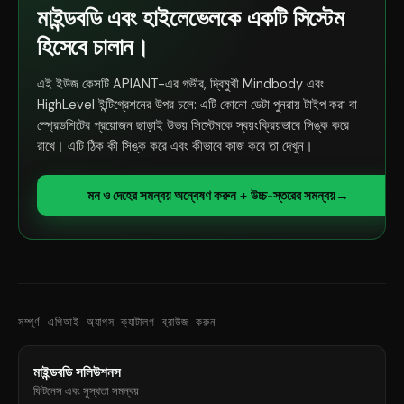
মাইন্ডবডি এবং হাইলেভেলকে একটি সিস্টেম
হিসেবে চালান।
এই ইউজ কেসটি APIANT-এর গভীর, দ্বিমুখী Mindbody এবং
HighLevel ইন্টিগ্রেশনের উপর চলে: এটি কোনো ডেটা পুনরায় টাইপ করা বা
স্প্রেডশিটের প্রয়োজন ছাড়াই উভয় সিস্টেমকে স্বয়ংক্রিয়ভাবে সিঙ্ক করে
রাখে। এটি ঠিক কী সিঙ্ক করে এবং কীভাবে কাজ করে তা দেখুন।
মন ও দেহের সমন্বয় অন্বেষণ করুন + উচ্চ-স্তরের সমন্বয়
→
সম্পূর্ণ এপিআই অ্যাপস ক্যাটালগ ব্রাউজ করুন
মাইন্ডবডি সলিউশনস
ফিটনেস এবং সুস্থতা সমন্বয়