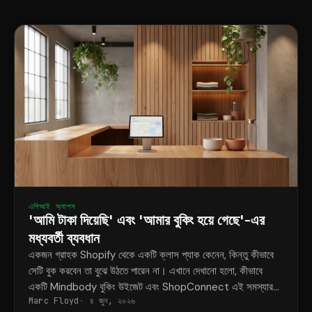
এপিআই অ্যাপস
'আমি টাকা দিয়েছি' এবং 'আমার বুকিং হয়ে গেছে'-এর
মধ্যবর্তী ব্যবধান
একজন গ্রাহক Shopify থেকে একটি ক্লাস প্যাক কেনেন, কিন্তু কীভাবে
সেটি বুক করবেন তা বুঝে উঠতে পারেন না। এখানে দেখানো হলো, কীভাবে
একটি Mindbody বুকিং উইজেট এবং ShopConnect এই সমস্যার
Marc Floyd
৪ জুন, ২০২৬
স্থায়ী সমাধান করে।