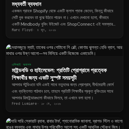
মধ্যবর্তী ব্যবধান
একজন গ্রাহক Shopify থেকে একটি ক্লাস প্যাক কেনেন, কিন্তু কীভাবে
সেটি বুক করবেন তা বুঝে উঠতে পারেন না। এখানে দেখানো হলো, কীভাবে
একটি Mindbody বুকিং উইজেট এবং ShopConnect এই সমস্যার
Marc Floyd
৪ জুন, ২০২৬
স্থায়ী সমাধান করে।
এপিআই অ্যাপস
মাইন্ডবডি ও হাইলেভেল: প্রতিটি প্রোগ্রামে প্রত্যেক
শিক্ষার্থীর জন্য একটি সুস্পষ্ট সময়সূচী
আপনার স্টুডিওতে যদি একই সাথে নতুনদের জন্য প্রোগ্রাম, দীর্ঘমেয়াদী কোর্স
এবং ব্যক্তিগত পাঠদান চলে, তাহলে প্রতিটি শিক্ষার্থীর প্রকৃত বুকিংয়ের সাথে
আপনার রিমাইন্ডারগুলো কীভাবে মিলবে, তা এখানে বলা হলো।
Fred Lumiere
১৮ মে, ২০২৬