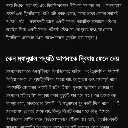
সময় নির্ধারণ করা হয়; এবং ক্লিনিকোতেই চিকিৎসা সম্পন্ন হয়। সেলসফোর্স
রেকর্ড এবং ক্লিনিকোর রোগী দুটি পৃথক রেকর্ড, যাদের মধ্যে কোনো সরাসরি
সংযোগ নেই। রেফারেলটি আদৌ একটি সম্পূর্ণ প্রাথমিক মূল্যায়নে পরিণত
হয়েছিল কিনা, একটি সম্পূর্ণ পরিচর্যা পরিকল্পনা তো দূরের কথা, তা কেবল
ক্লিনিকো এক্সপোর্ট থেকে হাতে-কলমে পুনর্গঠন করা সম্ভব।
কেন ম্যানুয়াল পদ্ধতি আপনাকে দ্বিধায় ফেলে দেয়
রেফারেলগুলোকে একমুখীভাবে ক্লিনিকোতে পাঠিয়ে এবং ত্রৈমাসিক এক্সপোর্ট
ফিরিয়ে আনলে যে অ্যাট্রিবিউশন পাওয়া যায়, তা পুরনো এবং অসম্পূর্ণ থাকে।
এক্সপোর্টটি মেলানোর আগেই ইনটেক টিমকে পুনরায় প্রশিক্ষণ দেওয়ার বা
রেফারেল পার্টনারশিপ সমন্বয় করার মুহূর্তটি পার হয়ে যায়। এর চেয়েও বড়
সমস্যা হলো, রেফারেলের উৎসটি এই যাত্রাপথে খুব কমই টিকে থাকে। এটি
সেলসফোর্স রেকর্ডে থেকে যায়, কিন্তু রিপোর্ট করার মতো কিছু হিসেবে
ক্লিনিকোর রোগীর কাছে নির্ভরযোগ্যভাবে পৌঁছায় না। তাই, এমনকি একটি
ম্যানুয়াল এক্সপোর্টও “রেফারেল চ্যানেল অনুযায়ী সম্পন্ন হওয়া কেয়ার