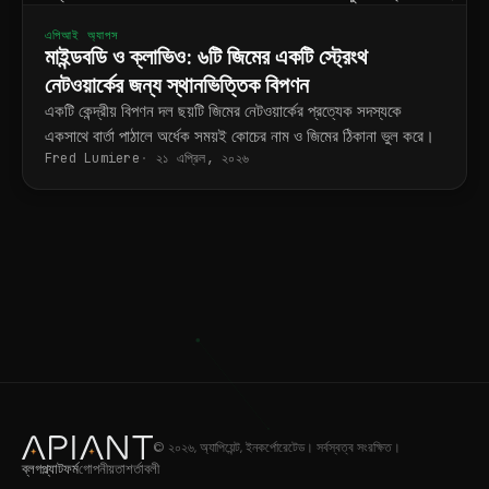
এপিআই অ্যাপস
মাইন্ডবডি ও ক্লাভিও: ৬টি জিমের একটি স্ট্রেংথ
নেটওয়ার্কের জন্য স্থানভিত্তিক বিপণন
একটি কেন্দ্রীয় বিপণন দল ছয়টি জিমের নেটওয়ার্কের প্রত্যেক সদস্যকে
একসাথে বার্তা পাঠালে অর্ধেক সময়ই কোচের নাম ও জিমের ঠিকানা ভুল করে।
Fred Lumiere
২১ এপ্রিল, ২০২৬
© ২০২৬, অ্যাপিয়েন্ট, ইনকর্পোরেটেড। সর্বস্বত্ব সংরক্ষিত।
ব্লগ
প্ল্যাটফর্ম
গোপনীয়তা
শর্তাবলী