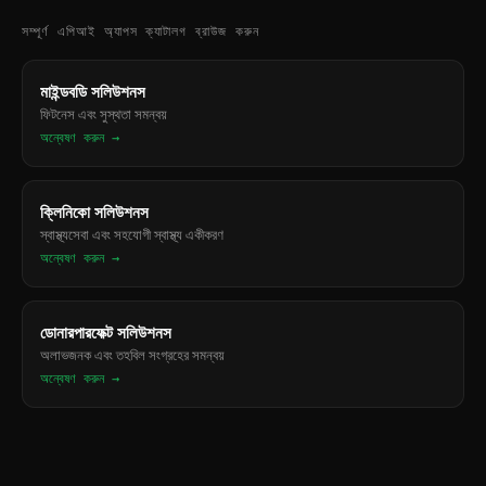
সম্পূর্ণ এপিআই অ্যাপস ক্যাটালগ ব্রাউজ করুন
মাইন্ডবডি সলিউশনস
ফিটনেস এবং সুস্থতা সমন্বয়
অন্বেষণ করুন →
ক্লিনিকো সলিউশনস
স্বাস্থ্যসেবা এবং সহযোগী স্বাস্থ্য একীকরণ
অন্বেষণ করুন →
ডোনারপারফেক্ট সলিউশনস
অলাভজনক এবং তহবিল সংগ্রহের সমন্বয়
অন্বেষণ করুন →