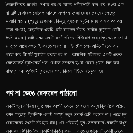
ত্রৈমাসিকের মধ্যেই দেখতে পায় যে, তাদের শক্তিশালী বলে ধরে নেওয়া এক
বা দুটি রেফারেল চ্যানেল আসলে সম্পন্ন হওয়া কেয়ার প্ল্যানের ক্ষেত্রে
মাঝারি মানের (প্রচুর রেফারেল, কিন্তু অ্যাসেসমেন্টের জন্য আসার পর কম
সাড়া পাওয়া), অন্যদিকে একটি ছোট চ্যানেল নীরবে সর্বোচ্চ মূল্যবান রোগী
তৈরি করছে। এটি এমন একটি অংশীদারিত্ব-বিনিয়োগ সংক্রান্ত আলোচনা যা
নেতৃত্ব আগে কখনোই করতে পারত না। ইনটেক কো-অর্ডিনেটরকে আর
হাতে করে রিপোর্ট পুনর্গঠন করতে হয় না। আঞ্চলিক পরিচালক একটি একক
সেলসফোর্স ড্যাশবোর্ড পান, যেখানে সম্পন্ন হওয়া কেয়ার প্ল্যান, বিল করা
রাজস্ব এবং প্রতিটি চ্যানেলের খরচ রিয়েল টাইমে রিফ্রেশ হয়।
পথ না ভেঙে রেফারেল পাঠানো
একটি ভুল এড়িয়ে চলুন: যখন আপনি কোনো রেফারেল অন্য ক্লিনিকে পাঠান,
তখন গন্তব্য ক্লিনিকে একটি সম্পূর্ণ নতুন রেকর্ড তৈরি করবেন না। এতে মূল
রেফারেলের উৎসটি নষ্ট হয়ে যায়। এর পরিবর্তে, মূল সেলসফোর্স রেকর্ডটি রাখুন
এবং শুধু নির্ধারিত ক্লিনিকটি পরিবর্তন করুন। এতে রেফারেলটি কোথা থেকে