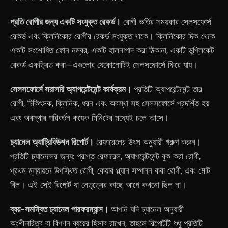
প্রতি রোগীর জন্য একটি সংযুক্ত রেকর্ড।
রোগী ভর্তির সময়কার সেলসফোর্স
রেকর্ড এবং ক্লিনিকোর রোগীর রেকর্ড সংযুক্ত থাকে। ক্লিনিকোর দিক থেকে
একটি সংশোধিত ফোন নম্বর, একটি হালনাগাদ করা ঠিকানা, একটি ডুপ্লিকেট
রেকর্ড একত্রিত করা—এগুলোর যেকোনোটিই সেলসফোর্সে ফিরে যায়।
সেলসফোর্সে সরাসরি অ্যাপয়েন্টমেন্ট কার্যক্রম।
প্রতিটি অ্যাপয়েন্টমেন্ট তার
রোগী, চিকিৎসক, ক্লিনিক, ধরন এবং অবস্থা সহ সেলসফোর্সে প্রদর্শিত হয়
এবং অবস্থার পরিবর্তন কয়েক মিনিটের মধ্যেই চলে আসে।
চ্যানেল অ্যাট্রিবিউশন রিপোর্ট।
রেফারেলের উৎস অনুযায়ী গ্রুপ করুন।
প্রতিটি চ্যানেলের জন্য: প্রাপ্ত রেফারেল, অ্যাপয়েন্টমেন্ট বুক করা রোগী,
প্রথম মূল্যায়নে উপস্থিত রোগী, কেয়ার প্ল্যান সম্পন্ন করা রোগী, এবং মোট
বিল। এই সেই রিপোর্ট যা নেতৃত্বের কাছে আগে কখনো ছিল না।
ব্যয়-সমন্বিত চ্যানেল পারফরম্যান্স।
আপনি যদি চ্যানেল অনুযায়ী
অংশীদারিত্ব বা বিপণন ব্যয়ের হিসাব রাখেন, তাহলে রিপোর্টটি শুধু প্রতিটি