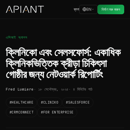
ব্লগ
BN
নির্মাণ শুরু করুন
এপিআই অ্যাপস
ক্লিনিকো এবং সেলসফোর্স: একাধিক
ক্লিনিকভিত্তিক ক্রীড়া চিকিৎসা
গোষ্ঠীর জন্য নেটওয়ার্ক রিপোর্টিং
Fred Lumiere
১৮ সেপ্টেম্বর, ২০২৫
৪ মিনিটের পাঠ
#HEALTHCARE
#CLINIKO
#SALESFORCE
#CRMCONNECT
#FOR ENTERPRISE