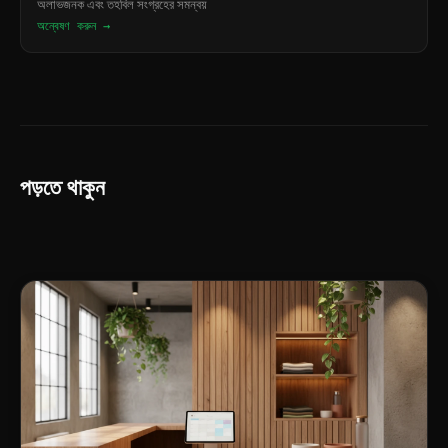
অলাভজনক এবং তহবিল সংগ্রহের সমন্বয়
অন্বেষণ করুন →
পড়তে থাকুন