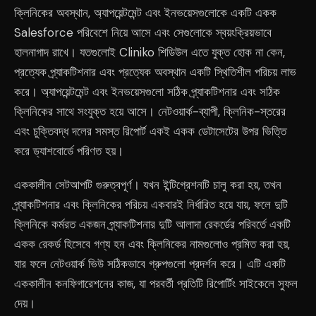
ক্লিনিকের অবস্থান, অ্যাপয়েন্টমেন্ট এবং ইনভয়েসগুলোকে একটি একক
Salesforce পরিবেশে নিয়ে আসে এবং সেগুলোকে স্বয়ংক্রিয়ভাবে
হালনাগাদ রাখে। যতগুলোই Cliniko শিডিউল এতে যুক্ত হোক না কেন,
প্রত্যেক প্র্যাকটিশনার এবং প্রত্যেক অবস্থান একটি স্থিতিশীল পরিচয় লাভ
করে। অ্যাপয়েন্টমেন্ট এবং ইনভয়েসগুলো সঠিক প্র্যাকটিশনার এবং সঠিক
ক্লিনিকের সাথে সংযুক্ত হয়ে আসে। নেটওয়ার্ক-ব্যাপী, ক্লিনিক-স্তরের
এবং চুক্তিবদ্ধ দলের সমস্ত রিপোর্ট একই একক ডেটাসেটের উপর ভিত্তি
করে ড্যাশবোর্ডে পরিণত হয়।
এককালীন সেটআপটি গুরুত্বপূর্ণ। যখন ইন্টিগ্রেশনটি চালু করা হয়, তখন
প্র্যাকটিশনার এবং ক্লিনিকের পরিচয় একবারই নির্ধারিত হয়ে যায়, ফলে দুটি
ক্লিনিকে কর্মরত একজন প্র্যাকটিশনার দুটি আলাদা রেকর্ডের পরিবর্তে একটি
একক রেকর্ড হিসেবে গণ্য হন এবং ক্লিনিকের নামগুলোও প্রমিত করা হয়,
যার ফলে নেটওয়ার্ক ভিউ সঠিকভাবে গ্রুপগুলো প্রদর্শন করে। এটি একটি
এককালীন কনফিগারেশনের কাজ, যা পরবর্তী প্রতিটি রিপোর্টিং সাইকেলে সুফল
দেয়।