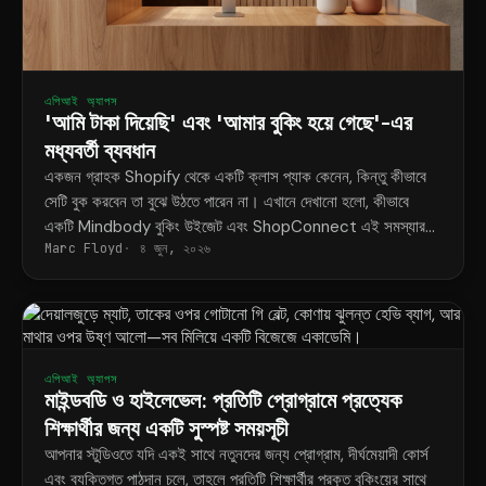
এপিআই অ্যাপস
'আমি টাকা দিয়েছি' এবং 'আমার বুকিং হয়ে গেছে'-এর
মধ্যবর্তী ব্যবধান
একজন গ্রাহক Shopify থেকে একটি ক্লাস প্যাক কেনেন, কিন্তু কীভাবে
সেটি বুক করবেন তা বুঝে উঠতে পারেন না। এখানে দেখানো হলো, কীভাবে
একটি Mindbody বুকিং উইজেট এবং ShopConnect এই সমস্যার
Marc Floyd
৪ জুন, ২০২৬
স্থায়ী সমাধান করে।
এপিআই অ্যাপস
মাইন্ডবডি ও হাইলেভেল: প্রতিটি প্রোগ্রামে প্রত্যেক
শিক্ষার্থীর জন্য একটি সুস্পষ্ট সময়সূচী
আপনার স্টুডিওতে যদি একই সাথে নতুনদের জন্য প্রোগ্রাম, দীর্ঘমেয়াদী কোর্স
এবং ব্যক্তিগত পাঠদান চলে, তাহলে প্রতিটি শিক্ষার্থীর প্রকৃত বুকিংয়ের সাথে