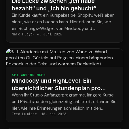
Die Lücke zwischen „Ich habe
bezahlt“ und „Ich bin gebucht“
Ein Kunde kauft ein Kurspaket bei Shopify, weiß aber
nicht, wie er es buchen kann. Hier erfahren Sie, wie
ein Buchungs-Widget von Mindbody und
Marc Floyd
4. Juni 2026
ShopConnect dieses Problem endgültig lösen.
API-ANWENDUNGEN
Mindbody und HighLevel: Ein
übersichtlicher Stundenplan pro
Schüler für alle Programme
Wenn Ihr Studio Anfängerprogramme, längere Kurse
und Privatstunden gleichzeitig anbietet, erfahren Sie
hier, wie Ihre Erinnerungen schließlich mit den
Fred Lumiere
18. Mai 2026
tatsächlichen Buchungen der einzelnen Schüler
übereinstimmen.