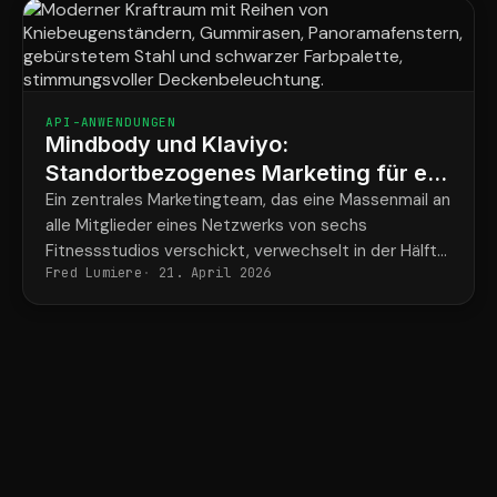
API-ANWENDUNGEN
Mindbody und Klaviyo:
Standortbezogenes Marketing für ein
Krafttrainingsnetzwerk mit 6 Studios
Ein zentrales Marketingteam, das eine Massenmail an
alle Mitglieder eines Netzwerks von sechs
Fitnessstudios verschickt, verwechselt in der Hälfte
Fred Lumiere
21. April 2026
der Fälle den Namen des Trainers und die Adresse
des Fitnessstudios.