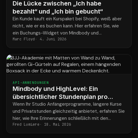
Die Lücke zwischen „Ich habe
bezahlt“ und „Ich bin gebucht“
Ein Kunde kauft ein Kurspaket bei Shopify, weiß aber
nicht, wie er es buchen kann. Hier erfahren Sie, wie
ein Buchungs-Widget von Mindbody und
Marc Floyd
4. Juni 2026
ShopConnect dieses Problem endgültig lösen.
API-ANWENDUNGEN
Mindbody und HighLevel: Ein
übersichtlicher Stundenplan pro
Schüler für alle Programme
Wenn Ihr Studio Anfängerprogramme, längere Kurse
und Privatstunden gleichzeitig anbietet, erfahren Sie
hier, wie Ihre Erinnerungen schließlich mit den
Fred Lumiere
18. Mai 2026
tatsächlichen Buchungen der einzelnen Schüler
übereinstimmen.