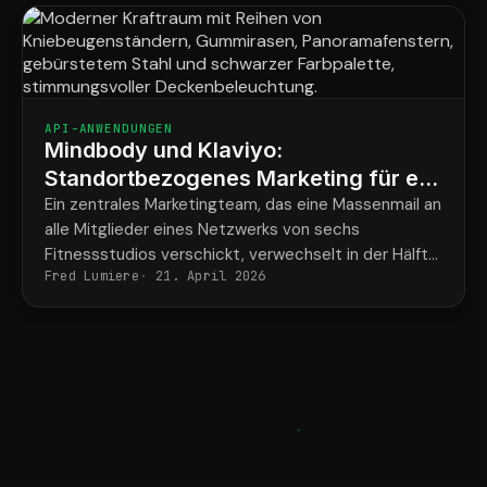
API-ANWENDUNGEN
Mindbody und Klaviyo:
Standortbezogenes Marketing für ein
Krafttrainingsnetzwerk mit 6 Studios
Ein zentrales Marketingteam, das eine Massenmail an
alle Mitglieder eines Netzwerks von sechs
Fitnessstudios verschickt, verwechselt in der Hälfte
Fred Lumiere
21. April 2026
der Fälle den Namen des Trainers und die Adresse
des Fitnessstudios.