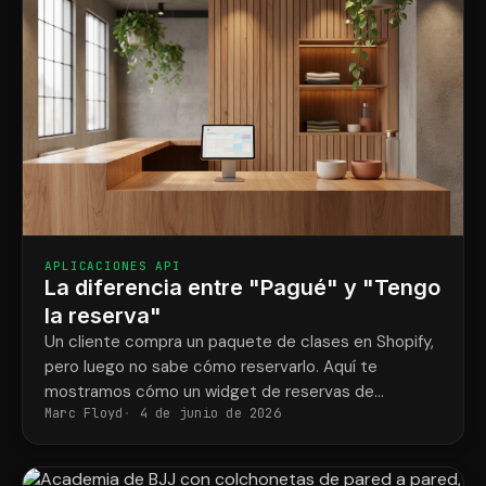
APLICACIONES API
La diferencia entre "Pagué" y "Tengo
la reserva"
Un cliente compra un paquete de clases en Shopify,
pero luego no sabe cómo reservarlo. Aquí te
mostramos cómo un widget de reservas de
Marc Floyd
4 de junio de 2026
Mindbody y ShopConnect solucionan ese problema
definitivamente.