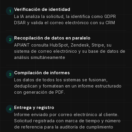
correo electrónico
electrónicos
Verificación de identidad
1
Datos de
Registros de
La IA analiza la solicitud, la identifica como GDPR
comportamiento
sesión
DSAR y valida el correo electrónico con su CRM
Se envió un informe detallado en PDF a
Recopilación de datos en paralelo
2
jane.doe@example.com. También puede
APIANT consulta HubSpot, Zendesk, Stripe, su
solicitar el borrado de datos. ¿Quieres
sistema de correo electrónico y su base de datos de
continuar?
análisis simultáneamente
Sí, por favor borre todos mis datos.
Compilación de informes
3
ASISTENTE RGPD
Los datos de todos los sistemas se fusionan,
Solicitud de eliminación de datos enviada.
deduplican y formatean en un informe estructurado
Sus datos se eliminarán de todos los
con generación de PDF.
sistemas dentro de las 72 horas según
nuestra política de retención. Recibirá un
Entrega y registro
4
correo electrónico de confirmación en
Informe enviado por correo electrónico al cliente.
jane.doe@example.com cuando esté
Solicitud registrada con marca de tiempo y número
completo.
de referencia para la auditoría de cumplimiento