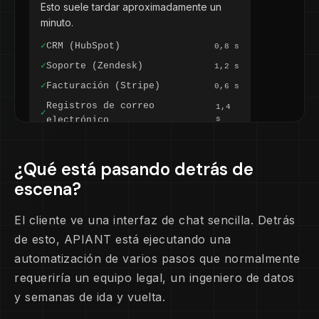
Esto suele tardar aproximadamente un
minuto.
✓
CRM (HubSpot)
0,8 s
✓
Soporte (Zendesk)
1,2 s
✓
Facturación (Stripe)
0,6 s
Registros de correo
1,4
✓
electrónico
s
✓
Base de datos analítica
0,9 s
¿Qué está pasando detrás de
ASISTENTE RGPD
escena?
Su informe de datos está listo. Aquí hay
un resumen de lo que se encontró en 5
El cliente ve una interfaz de chat sencilla. Detrás
sistemas:
de esto, APIANT está ejecutando una
automatización de varios pasos que normalmente
Registro de contacto
HubSpot
requeriría un equipo legal, un ingeniero de datos
Tickets de soporte
3 entradas
y semanas de ida y vuelta.
Historial de pagos
12 facturas
Comunicaciones por
47 correos