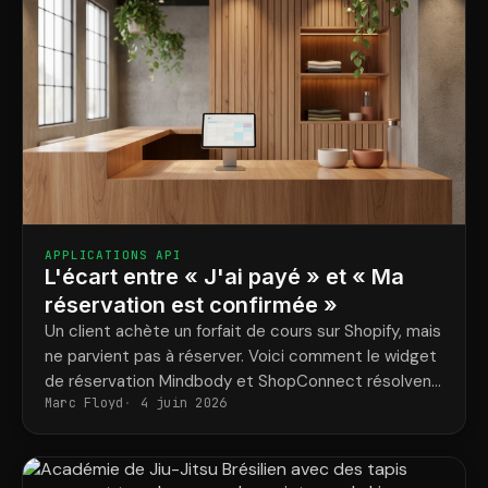
APPLICATIONS API
L'écart entre « J'ai payé » et « Ma
réservation est confirmée »
Un client achète un forfait de cours sur Shopify, mais
ne parvient pas à réserver. Voici comment le widget
de réservation Mindbody et ShopConnect résolvent
Marc Floyd
4 juin 2026
définitivement ce problème.