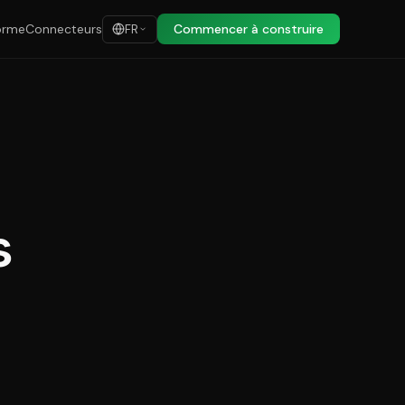
orme
Connecteurs
Commencer à construire
FR
s