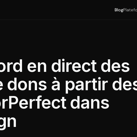
Blog
Platef
rd en direct des
dons à partir de
rPerfect dans
gn