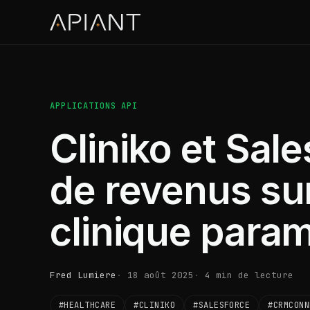
APPLICATIONS API
Cliniko et Sale
de revenus su
clinique para
Fred Lumiere
18 août 2025
4 min de lecture
#HEALTHCARE
#CLINIKO
#SALESFORCE
#CRMCONN