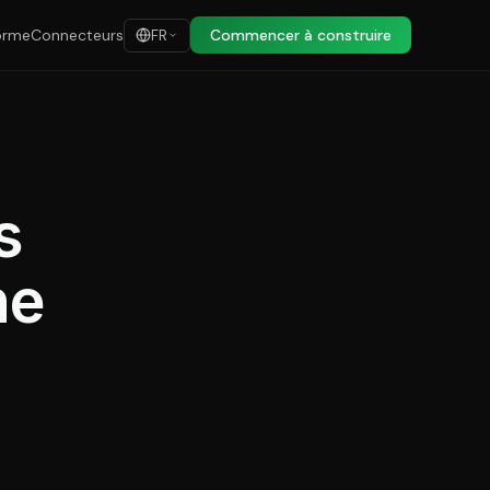
orme
Connecteurs
Commencer à construire
FR
s
ne