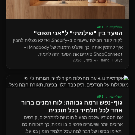
אפליקציות API
הפער בין "שילמתי" ל"אני תפוס"
לקוח קונה חבילת שיעורים ב-Shopify, ואז לא מצליח להבין
איך להזמין אותה. כך ווידג'ט הזמנות של Mindbody ו-
ShopConnect סוגרים את הפער הזה לתמיד.
Marc Floyd
4 ביוני, 2026
אפליקציות API
גוף-נפש ורמה גבוהה: לוח זמנים ברור
אחד לכל תלמיד בכל תוכנית
אם הסטודיו שלכם מפעיל תוכניות למתחילים, קורסים
ארוכים יותר ושיעורים פרטיים בו זמנית, כך תזכורותיכם
יתאימו בסופו של דבר למה שכל תלמיד הזמין בפועל.