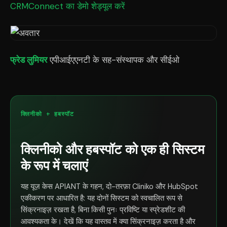
CRMConnect का डेमो शेड्यूल करें
फ्रेड लुमियर
एपीआईएएनटी के सह-संस्थापक और सीईओ
क्लिनीको + हबस्पॉट
क्लिनीको और हबस्पॉट को एक ही सिस्टम
के रूप में चलाएं
यह यूज़ केस APIANT के गहन, दो-तरफ़ा Cliniko और HubSpot
एकीकरण पर आधारित है: यह दोनों सिस्टम को स्वचालित रूप से
सिंक्रनाइज़ रखता है, बिना किसी पुनः प्रविष्टि या स्प्रेडशीट की
आवश्यकता के। देखें कि यह वास्तव में क्या सिंक्रनाइज़ करता है और